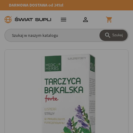
DARMOWA DOSTAWA od 249zł




Szukaj