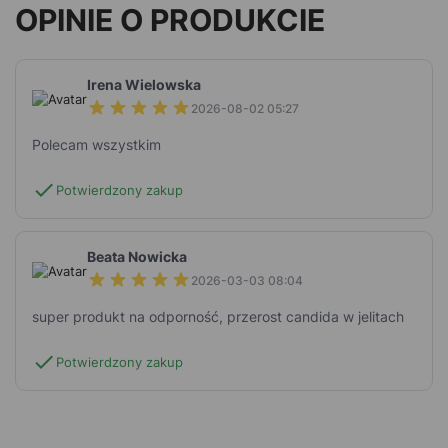
OPINIE O PRODUKCIE
Irena Wielowska
2026-08-02 05:27
Polecam wszystkim
check
Potwierdzony zakup
Beata Nowicka
2026-03-03 08:04
super produkt na odporność, przerost candida w jelitach
check
Potwierdzony zakup