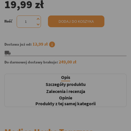
19,99 zł
Ilość
DODAJ DO KOSZYKA
info
13,99 zł
Dostawa już od:
local_shipping
249,00 zł
Do darmowej dostawy brakuje:
Opis
Szczegóły produktu
Zalecenia i recenzja
Opinie
Produkty z tej samej kategorii