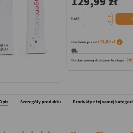
129,99 zł
Ilość
info
13,99 zł
Dostawa już od:
local_shipping
249
Do darmowej dostawy brakuje:
Opis
Szczegóły produktu
Produkty z tej samej kategori