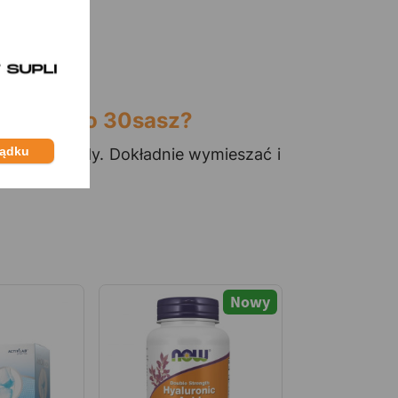
en Nucleo 30sasz?
ządku
o 200 ml wody. Dokładnie wymieszać i
Nowy