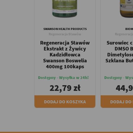
SWANSON HEALTH PRODUCTS
BIO
Regeneracja Stawów
Regeneracj
Regeneracja Stawów
Surowiec 
Ekstrakt z Żywicy
DMSO B
Kadzidłowca
Dimetylosu
Swanson Boswelia
Szklana Bu
400mg 100kaps
Dostępny - Wysyłka w 24h!
Dostępny - Wys
22,79 zł
44,9
DODAJ DO KOSZYKA
DODAJ DO