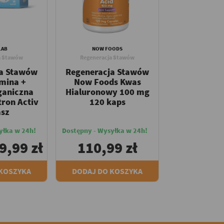
LAB
NOW FOODS
a Stawów
Regeneracja Stawów
ja Stawów
Regeneracja Stawów
mina +
Now Foods Kwas
ganiczna
Hialuronowy 100 mg
tron Activ
120 kaps
asz
yłka w 24h!
Dostępny - Wysyłka w 24h!
9,99 zł
110,99 zł
 KOSZYKA
DODAJ DO KOSZYKA