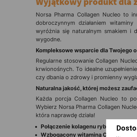
Wyjątkowy produkt dla z
Norsa Pharma Collagen Nucleo to in
dobroczynnym działaniem witaminy 
wyróżnia się naturalnym smakiem i d
wygodne.
Kompleksowe wsparcie dla Twojego 
Regularne stosowanie Collagen Nucleo
krwionośnych. To idealne uzupełnienie
czy dbania o zdrowy i promienny wygl
Naturalna jakość, której możesz zaufa
Każda porcja Collagen Nucleo to poł
Wybierz Norsa Pharma Collagen Nucleo,
która naprawdę działa!
Połączenie kolagenu rybiego i woło
Dosto
Wzbogacony witaminą C dla lepszej