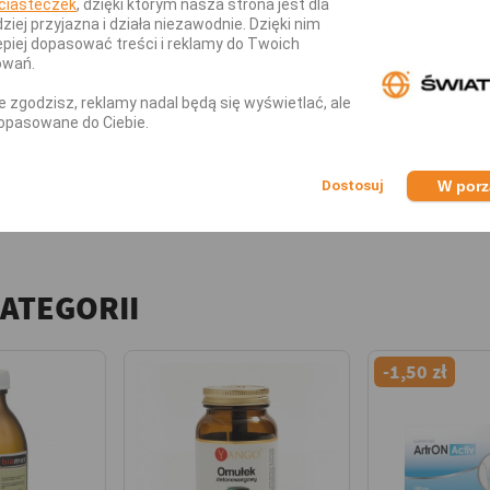
ciasteczek
, dzięki którym nasza strona jest dla
dów.
dziej przyjazna i działa niezawodnie. Dzięki nim
piej dopasować treści i reklamy do Twoich
ność w wodzie.
owań.
ąsła, zęby i naczynia krwionośne.
nie zgodzisz, reklamy nadal będą się wyświetlać, ale
opasowane do Ciebie.
Stawów Kolagen Norsa Pharma Collag
W por
aszetki dziennie. Całą zawartość saszetki dodać d
KATEGORII
-1,50 zł