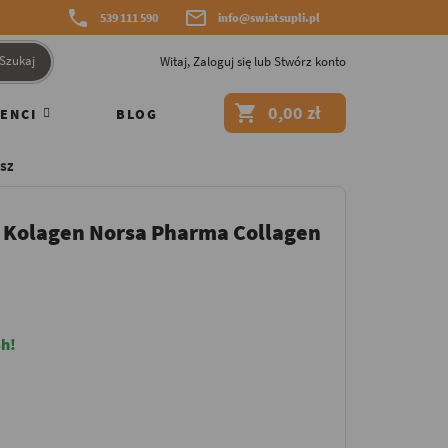


539 111 590
info@swiatsupli.pl
Szukaj
Witaj,
Zaloguj się
lub
Stwórz konto

0,00 zł
ENCI
BLOG
SZ
 Kolagen Norsa Pharma Collagen
h!