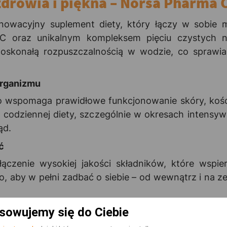
drowia i piękna – Norsa Pharma 
nowacyjny suplement diety, który łączy w sobie 
C oraz unikalnym kompleksem pięciu czystych n
oskonałą rozpuszczalnością w wodzie, co sprawia,
organizmu
 wspomaga prawidłowe funkcjonowanie skóry, kości,
 codziennej diety, szczególnie w okresach intensyw
ąd.
ć
ączenie wysokiej jakości składników, które wspie
 aby w pełni zadbać o siebie – od wewnątrz i na ze
wego.
sowujemy się do Ciebie
 przyswajalności.