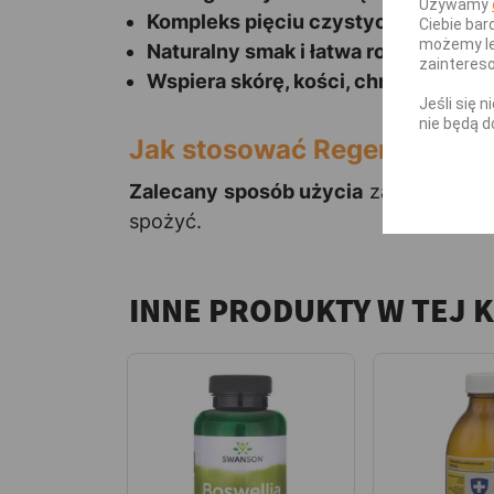
Używamy
Kompleks pięciu czystych nukleoty
Ciebie bar
możemy le
Naturalny smak i łatwa rozpuszczal
zainteres
Wspiera skórę, kości, chrząstki, dzi
Jeśli się 
nie będą d
Jak stosować Regeneracja 
Zalecany sposób użycia
zawartość 1 s
spożyć.
INNE PRODUKTY W TEJ 