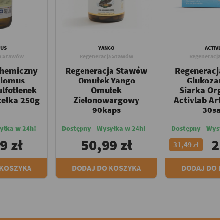
MUS
YANGO
ACTIV
a Stawów
Regeneracja Stawów
Regeneracj
chemiczny
Regeneracja Stawów
Regenerac
iomus
Omułek Yango
Glukoza
lfotlenek
Omułek
Siarka Or
telka 250g
Zielonowargowy
Activlab Ar
90kaps
30s
yłka w 24h!
Dostępny - Wysyłka w 24h!
Dostępny - Wys
9 zł
50,99 zł
2
31,49 zł
 KOSZYKA
DODAJ DO KOSZYKA
DODAJ DO