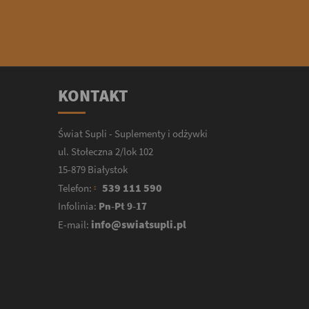
KONTAKT
Świat Supli - Suplementy i odżywki
ul. Stołeczna 2/lok 102
15-879 Białystok
539 111 590
Telefon:
Infolinia:
Pn-Pt 9-17
info@swiatsupli.pl
E-mail: