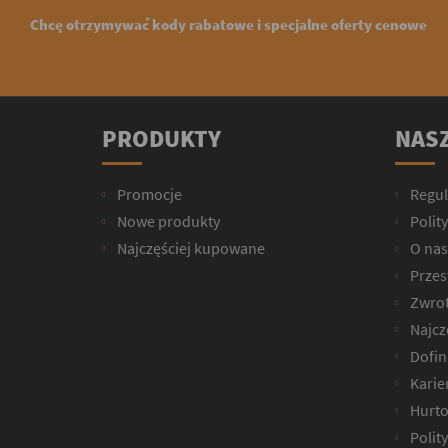
Chcę otrzymywać kody rabatowe i specjalne oferty cenowe
PRODUKTY
NASZ
Promocje
Regu
Nowe produkty
Polit
Najczęściej kupowane
O nas
Przesy
Zwrot
Najcz
Dofin
Karie
Hurto
Polit