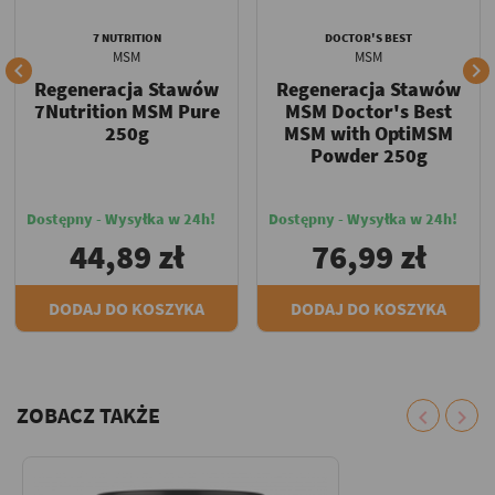
7 NUTRITION
DOCTOR'S BEST
MSM
MSM


Regeneracja Stawów
Regeneracja Stawów
7Nutrition MSM Pure
MSM Doctor's Best
250g
MSM with OptiMSM
Powder 250g
Dostępny - Wysyłka w 24h!
Dostępny - Wysyłka w 24h!
44,89 zł
76,99 zł
DODAJ DO KOSZYKA
DODAJ DO KOSZYKA
ZOBACZ TAKŻE
chevron_left
chevron_right