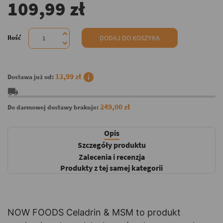
109,99 zł
Ilość
DODAJ DO KOSZYKA
info
13,99 zł
Dostawa już od:
local_shipping
249,00 zł
Do darmowej dostawy brakuje:
Opis
Szczegóły produktu
Zalecenia i recenzja
Produkty z tej samej kategorii
NOW FOODS Celadrin & MSM to produkt