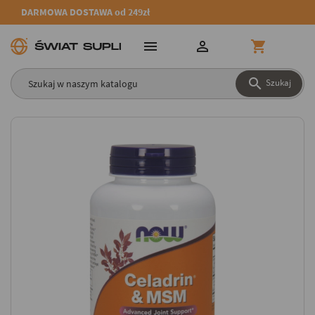
DARMOWA DOSTAWA od 249zł




Szukaj