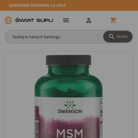
DARMOWA DOSTAWA od 249zł




Szukaj