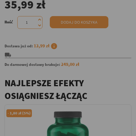
35,99 zł
Ilość
DODAJ DO KOSZYKA
info
13,99 zł
Dostawa już od:
local_shipping
249,00 zł
Do darmowej dostawy brakuje:
NAJLEPSZE EFEKTY
OSIĄGNIESZ ŁĄCZĄC
-
1,80 zł (5%)