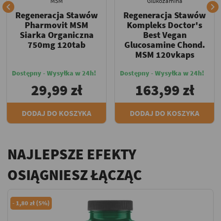
MSM
Glukozamina


Regeneracja Stawów
Regeneracja Stawów
Pharmovit MSM
Kompleks Doctor's
Siarka Organiczna
Best Vegan
750mg 120tab
Glucosamine Chond.
MSM 120vkaps
Dostępny - Wysyłka w 24h!
Dostępny - Wysyłka w 24h!
29,99 zł
163,99 zł
DODAJ DO KOSZYKA
DODAJ DO KOSZYKA
NAJLEPSZE EFEKTY
OSIĄGNIESZ ŁĄCZĄC
-
1,80 zł (5%)