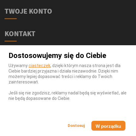
TWOJE KONTO
KONTAKT
Świat Supli - Suplementy i odżywki
Dostosowujemy się do Ciebie
ul. Stołeczna 2/lok 102
15-879 Białystok
Używamy
ciasteczek
, dzięki którym nasza strona jest dla
Ciebie bardziej przyjazna i działa niezawodnie. Dzięki nim
539 111 590
Telefon:
możemy lepiej dopasować treści i reklamy do Twoich
Infolinia:
Pn-Pt 9-17
zainteresowań.
info@swiatsupli.pl
E-mail:
Jeśli się nie zgodzisz, reklamy nadal będą się wyświetlać, ale
nie będą dopasowane do Ciebie.
© Copyright 2026 Świat Supli - Suplementy i odżywki. All
Rights Reserved.
W porządku