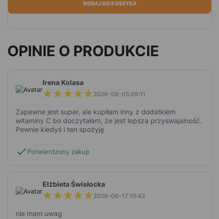
DODAJ DO KOSZYKA
OPINIE O PRODUKCIE
Irena Kolasa
2026-08-05 09:11
Zapewne jest super, ale kupiłam inny z dodatkiem
witaminy C bo doczytałam, że jest lepsza przyswajalność.
Pewnie kiedyś i ten spożyję
check
Potwierdzony zakup
Elżbieta Świsłocka
2026-06-17 10:42
nie mam uwag