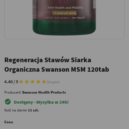
Regeneracja Stawów Siarka
Organiczna Swanson MSM 120tab
4.40 / 5
10 opinii
Producent:
Swanson Health Products
check_circle
Dostępny - Wysyłka w 24h!
Ilość na stanie:
12 szt.
Cena