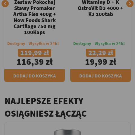
Zestaw Pokochaj
Witaminy D + K


Stawy Promaker
OstroVit D3 4000 +
Artha Flex 400g +
K2 100tab
Now Foods Shark
Cartilage 750 mg
100Kaps
Dostępny - Wysyłka w 24h!
Dostępny - Wysyłka w 24h!
119,99 zł
22,29 zł
116,39 zł
19,99 zł
DODAJ DO KOSZYKA
DODAJ DO KOSZYKA
NAJLEPSZE EFEKTY
OSIĄGNIESZ ŁĄCZĄC