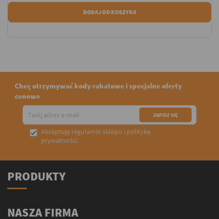
DODAJ DO KOSZYKA
Chcę otrzymywać kody rabatowe i specjalne oferty
cenowe
Akceptuję
regulamin sklepu
i
politykę

prywatności
.
PRODUKTY
NASZA FIRMA