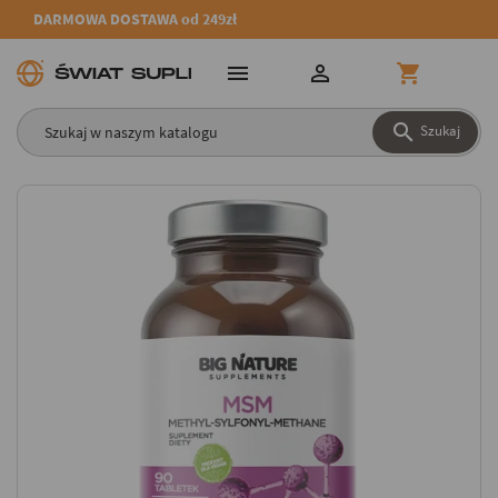
DARMOWA DOSTAWA od 249zł




Szukaj