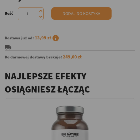
Ilość
DODAJ DO KOSZYKA
info
13,99 zł
Dostawa już od:
local_shipping
249,00 zł
Do darmowej dostawy brakuje:
NAJLEPSZE EFEKTY
OSIĄGNIESZ ŁĄCZĄC