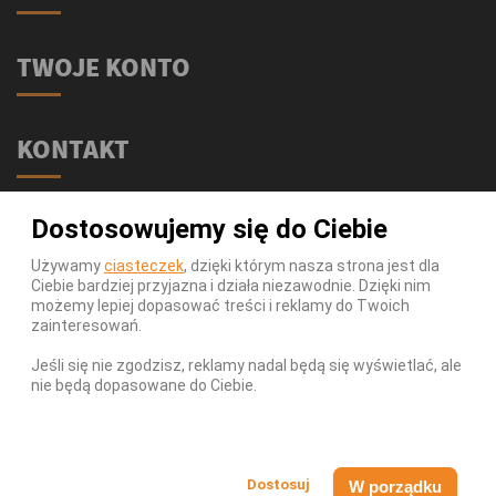
TWOJE KONTO
KONTAKT
Świat Supli - Suplementy i odżywki
Dostosowujemy się do Ciebie
ul. Stołeczna 2/lok 102
15-879 Białystok
Używamy
ciasteczek
, dzięki którym nasza strona jest dla
Ciebie bardziej przyjazna i działa niezawodnie. Dzięki nim
539 111 590
Telefon:
możemy lepiej dopasować treści i reklamy do Twoich
Infolinia:
Pn-Pt 9-17
zainteresowań.
info@swiatsupli.pl
E-mail:
Jeśli się nie zgodzisz, reklamy nadal będą się wyświetlać, ale
nie będą dopasowane do Ciebie.
© Copyright 2026 Świat Supli - Suplementy i odżywki. All
Rights Reserved.
W porządku