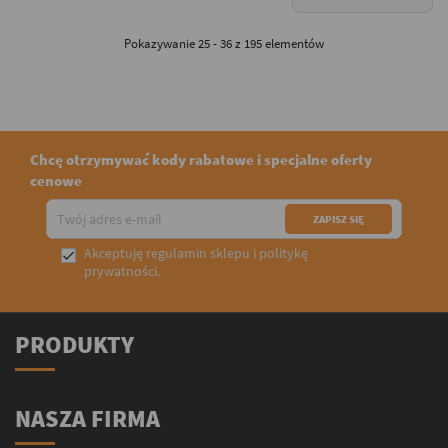
Pokazywanie 25 - 36 z 195 elementów
Chcę otrzymywać kody rabatowe i specjalne oferty
cenowe
Akceptuję
regulamin sklepu
i
politykę

prywatności
.
PRODUKTY
NASZA FIRMA