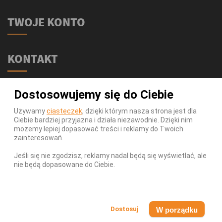
TWOJE KONTO
KONTAKT
Świat Supli - Suplementy i odżywki
Dostosowujemy się do Ciebie
ul. Stołeczna 2/lok 102
15-879 Białystok
Używamy
ciasteczek
, dzięki którym nasza strona jest dla
Ciebie bardziej przyjazna i działa niezawodnie. Dzięki nim
539 111 590
Telefon:
możemy lepiej dopasować treści i reklamy do Twoich
Infolinia:
Pn-Pt 9-17
zainteresowań.
info@swiatsupli.pl
E-mail:
Jeśli się nie zgodzisz, reklamy nadal będą się wyświetlać, ale
nie będą dopasowane do Ciebie.
© Copyright 2026 Świat Supli - Suplementy i odżywki. All
Rights Reserved.
W porządku