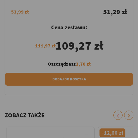
51,29 zł
53,99 zł
Cena zestawu:
109,27 zł
111,97 zł
Oszczędzasz
2,70 zł
DODAJ DO KOSZYKA
ZOBACZ TAKŻE
chevron_left
chevron_right
-12,60 zł