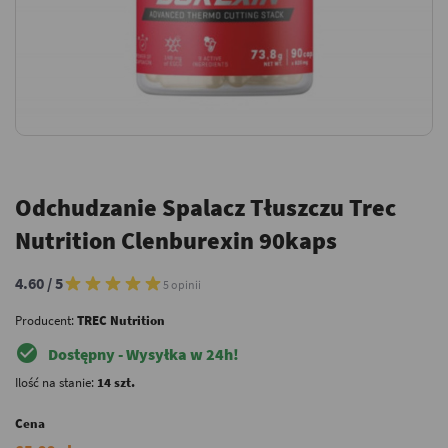
Odchudzanie Spalacz Tłuszczu Trec
Nutrition Clenburexin 90kaps
4.60 / 5
5 opinii
Producent:
TREC Nutrition
check_circle
Dostępny - Wysyłka w 24h!
Ilość na stanie:
14 szt.
Cena