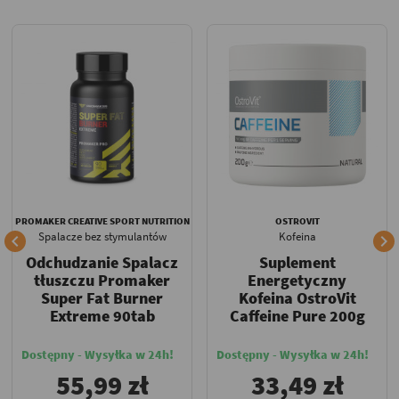
PROMAKER CREATIVE SPORT NUTRITION
OSTROVIT
Spalacze bez stymulantów
Kofeina


Odchudzanie Spalacz
Suplement
tłuszczu Promaker
Energetyczny
Super Fat Burner
Kofeina OstroVit
Extreme 90tab
Caffeine Pure 200g
Dostępny - Wysyłka w 24h!
Dostępny - Wysyłka w 24h!
55,99 zł
33,49 zł