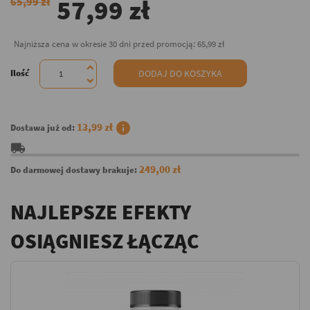
57,99 zł
65,99 zł
Najniższa cena w okresie 30 dni przed promocją:
65,99 zł
Ilość
DODAJ DO KOSZYKA
info
13,99 zł
Dostawa już od:
local_shipping
249,00 zł
Do darmowej dostawy brakuje:
NAJLEPSZE EFEKTY
OSIĄGNIESZ ŁĄCZĄC