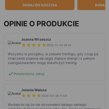
DODAJ DO KOSZYKA
DODAJ 
OPINIE O PRODUKCIE
Joanna Wrzeszcz
2025-11-14 18:14
Wszystko w porządku, w połowie treningu, gdy czuję już
zmęczenie pojawia się nagły dopływ energii i z pełnym
zaangażowaniem mogę dokończyć trening.
check
Potwierdzony zakup
Jolanta Walusz
2025-03-28 11:04
Wydaje mi się że nie otrzymałam takiego samego
produktu ?! Stosuję dopiero kilka dni , czuję się dobrze ale