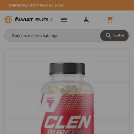
DARMOWA DOSTAWA od 249zł




Szukaj