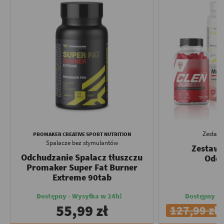
Zestaw
PROMAKER CREATIVE SPORT NUTRITION
Spalacze bez stymulantów
Zestaw 
Odchudzanie Spalacz tłuszczu
Odch
Promaker Super Fat Burner
Extreme 90tab
Dostępny - Wysyłka w 24h!
Dostępny - 
55,99 zł
127,99 zł