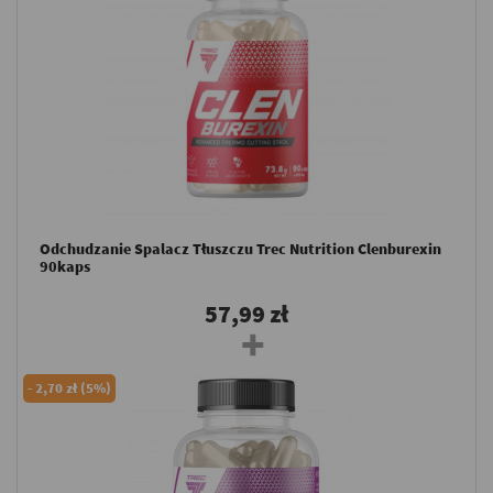
Odchudzanie Spalacz Tłuszczu Trec Nutrition Clenburexin
90kaps
57,99 zł
-
2,70 zł (5%)