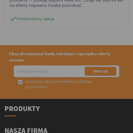
na efekty napewno trzeba poczekać .
check
Potwierdzony zakup
Chcę otrzymywać kody rabatowe i specjalne oferty
cenowe
Akceptuję
regulamin sklepu
i
politykę

prywatności
.
PRODUKTY
NASZA FIRMA