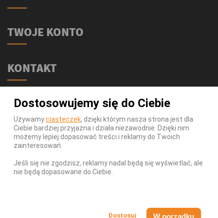
TWOJE KONTO
KONTAKT
Świat Supli - Suplementy i odżywki
Dostosowujemy się do Ciebie
ul. Stołeczna 2/lok 102
15-879 Białystok
Używamy
ciasteczek
, dzięki którym nasza strona jest dla
Ciebie bardziej przyjazna i działa niezawodnie. Dzięki nim
539 111 590
Telefon:
możemy lepiej dopasować treści i reklamy do Twoich
Infolinia:
Pn-Pt 9-17
zainteresowań.
info@swiatsupli.pl
E-mail:
Jeśli się nie zgodzisz, reklamy nadal będą się wyświetlać, ale
nie będą dopasowane do Ciebie.
© Copyright 2026 Świat Supli - Suplementy i odżywki. All
Rights Reserved.
W porządku