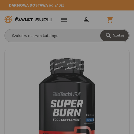
DARMOWA DOSTAWA od 249zł




Szukaj