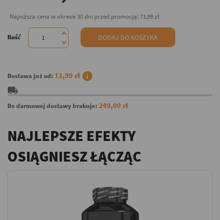
Najniższa cena w okresie 30 dni przed promocją:
71,99 zł
Ilość
DODAJ DO KOSZYKA
info
13,99 zł
Dostawa już od:
local_shipping
249,00 zł
Do darmowej dostawy brakuje:
NAJLEPSZE EFEKTY
OSIĄGNIESZ ŁĄCZĄC