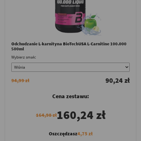
Odchudzanie L-karnityna BioTechUSA L-Carnitine 100.000
500ml
Wybierz smak:
90,24 zł
94,99 zł
Cena zestawu:
160,24 zł
164,98 zł
Oszczędzasz
4,75 zł