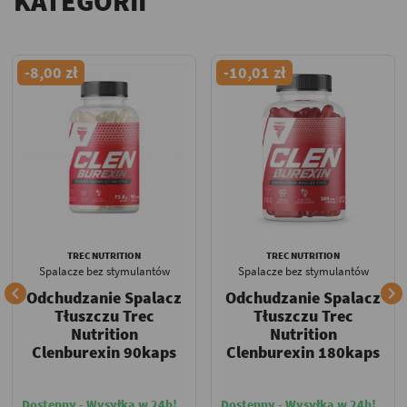
KATEGORII
-8,00 zł
-10,01 zł
TREC NUTRITION
TREC NUTRITION
Spalacze bez stymulantów
Spalacze bez stymulantów


Odchudzanie Spalacz
Odchudzanie Spalacz
Tłuszczu Trec
Tłuszczu Trec
Nutrition
Nutrition
Clenburexin 90kaps
Clenburexin 180kaps
Dostępny - Wysyłka w 24h!
Dostępny - Wysyłka w 24h!