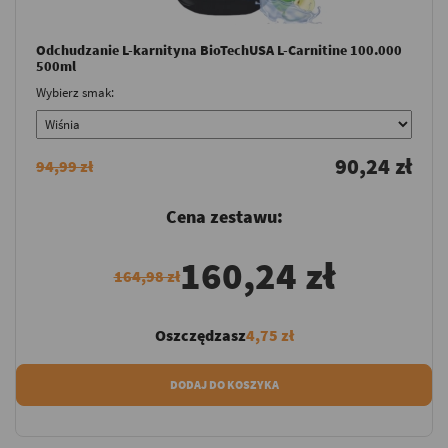
Odchudzanie L-karnityna BioTechUSA L-Carnitine 100.000
500ml
Wybierz smak:
90,24 zł
94,99 zł
Cena zestawu:
160,24 zł
164,98 zł
Oszczędzasz
4,75 zł
DODAJ DO KOSZYKA