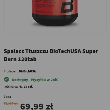
Spalacz Tłuszczu BioTechUSA Super
Burn 120tab
Producent:
BioTechUSA
check_circle
Dostępny - Wysyłka w 24h!
Ilość na stanie:
16 szt.
Cena
69,99 zł
71,99 zł