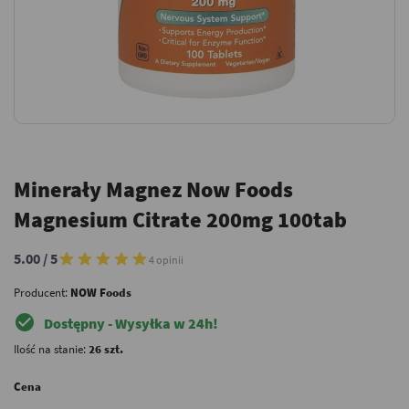
Minerały Magnez Now Foods
Magnesium Citrate 200mg 100tab
5.00 / 5
4 opinii
Producent:
NOW Foods
check_circle
Dostępny - Wysyłka w 24h!
Ilość na stanie:
26 szt.
Cena