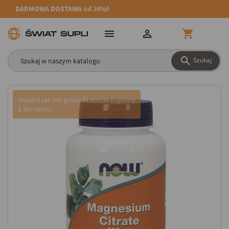
DARMOWA DOSTAWA od 249zł




Szukaj