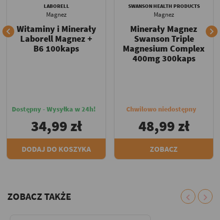
LABORELL
SWANSON HEALTH PRODUCTS
Magnez
Magnez
Witaminy i Minerały
Minerały Magnez


Laborell Magnez +
Swanson Triple
B6 100kaps
Magnesium Complex
400mg 300kaps
Dostępny - Wysyłka w 24h!
Chwilowo niedostępny
34,99 zł
48,99 zł
DODAJ DO KOSZYKA
ZOBACZ
ZOBACZ TAKŻE
chevron_left
chevron_right