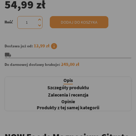
54,99 zł
Ilość
DODAJ DO KOSZYKA
info
13,99 zł
Dostawa już od:
local_shipping
249,00 zł
Do darmowej dostawy brakuje:
Opis
Szczegóły produktu
Zalecenia i recenzja
Opinie
Produkty z tej samej kategorii