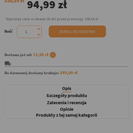
94,99 zł
138,19 zł
Najniższa cena w okresie 30 dni przed promocją:
138,19 zł
Ilość
DODAJ DO KOSZYKA
info
13,99 zł
Dostawa już od:
local_shipping
249,00 zł
Do darmowej dostawy brakuje:
Opis
Szczegóły produktu
Zalecenia i recenzja
Opinie
Produkty z tej samej kategorii