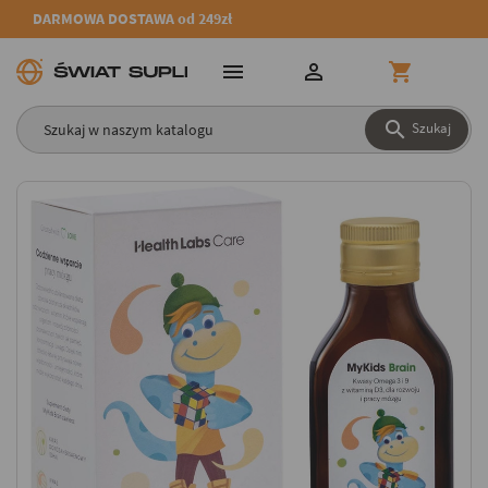
DARMOWA DOSTAWA od 249zł




Szukaj