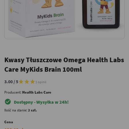
Kwasy Tłuszczowe Omega Health Labs
Care MyKids Brain 100ml
3.00 / 5
1 opinii
Producent:
Health Labs Care
check_circle
Dostępny - Wysyłka w 24h!
Ilość na stanie:
2 szt.
Cena