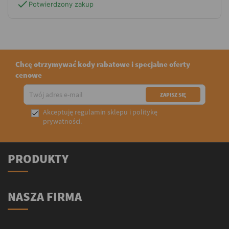
check
Potwierdzony zakup
Chcę otrzymywać kody rabatowe i specjalne oferty
cenowe
Akceptuję
regulamin sklepu
i
politykę

prywatności
.
PRODUKTY
NASZA FIRMA