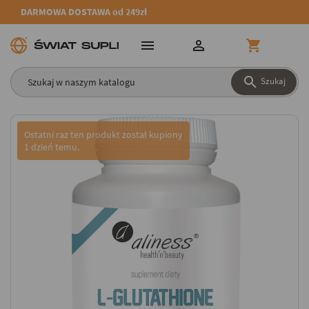
DARMOWA DOSTAWA od 249zł




Szukaj
Ostatni raz ten produkt został kupiony
1 dzień temu.