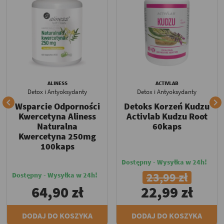
ALINESS
ACTIVLAB
Detox i Antyoksydanty
Detox i Antyoksydanty


Wsparcie Odporności
Detoks Korzeń Kudzu
Kwercetyna Aliness
Activlab Kudzu Root
Naturalna
60kaps
Kwercetyna 250mg
100kaps
Dostępny - Wysyłka w 24h!
23,99 zł
Dostępny - Wysyłka w 24h!
64,90 zł
22,99 zł
DODAJ DO KOSZYKA
DODAJ DO KOSZYKA