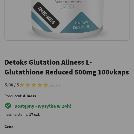
Detoks Glutation Aliness L-
Glutathione Reduced 500mg 100vkaps
5.00 / 5
5 opinii
Producent:
Aliness
check_circle
Dostępny - Wysyłka w 24h!
Ilość na stanie:
17 szt.
Cena