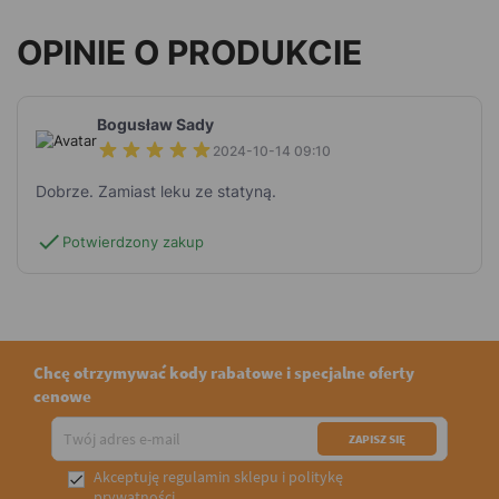
OPINIE O PRODUKCIE
Bogusław Sady
2024-10-14 09:10
Dobrze. Zamiast leku ze statyną.
check
Potwierdzony zakup
Chcę otrzymywać kody rabatowe i specjalne oferty
cenowe
Akceptuję
regulamin sklepu
i
politykę

prywatności
.