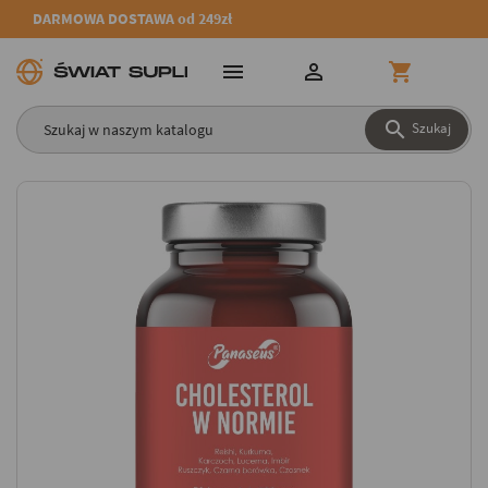
DARMOWA DOSTAWA od 249zł




Szukaj