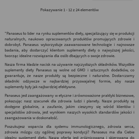
Pokazywanie 1 - 12 z 24 elementów
"Panaseus to lider na rynku suplementów diety, specjalizujący się w produkcji
naturalnych, naukowo opracowanych produktów promujących zdrowie i
dobrobyt. Panaseus wykorzystuje zaawansowane technologie i najnowsze
badania, aby dostarczyć klientom suplementy diety o najwyższej jakości,
tworząc idealne rozwiązania dla osób dbających o swoje zdrowie.
Nasza firma kładzie nacisk na używanie najczystszych składników. Wszystkie
suplementy diety Panaseus są wolne od GMO i sztucznych dodatków, co
gwarantuje, że nasze produkty są bezpieczne i naturalne. Dostarczamy
składniki odżywcze w najbardziej przyswajalnej formie, aby nasze
suplementy były jak najbardziej efektywne.
Panaseus jest zaangażowany w etyczne i zrównoważone praktyki biznesowe,
pokazując nasz szacunek dla zdrowia ludzi i planety. Nasze produkty są
dostępne globalnie, a zaufanie, jakim cieszymy się wśród klientów i
specjalistów zdrowia, jest wynikiem naszych wysokich standardów jakości i
zaangażowania w doskonałość.
Poszukujesz wsparcia dla systemu immunologicznego, zdrowia serca,
zdrowia mózgu czy ogólnej poprawy kondycji? Panaseus ma dla Ciebie
idealny suplement diety. Nasza oferta jest zróżnicowana i skierowana do