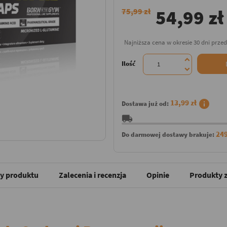
54,99 zł
75,99 zł
Najniższa cena w okresie 30 dni prze
Ilość
info
13,99 zł
Dostawa już od:
local_shipping
249
Do darmowej dostawy brakuje:
y produktu
Zalecenia i recenzja
Opinie
Produkty z