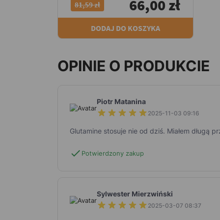
66,00 zł
81,59 zł
DODAJ DO KOSZYKA
OPINIE O PRODUKCIE
Piotr Matanina
2025-11-03 09:16
Glutamine stosuje nie od dziś. Miałem długą
check
Potwierdzony zakup
Sylwester Mierzwiński
2025-03-07 08:37