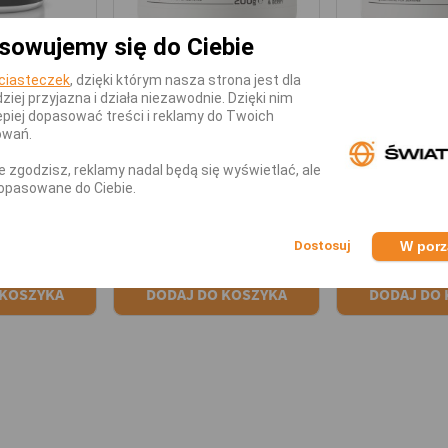
sowujemy się do Ciebie
 NUTRITION
OSTROVIT
OSTRO
ciasteczek
, dzięki którym nasza strona jest dla
miny
BCAA
Mieszanki Am
dziej przyjazna i działa niezawodnie. Dzięki nim
sy OLIMP
Aminokwasy BCAA +
Aminokwas
piej dopasować treści i reklamy do Twoich
thletes
Glutamina Ostrovit
Glutamina
owań.
ne 250g
BCAA + Glutamina
BCAA + G
nie zgodzisz, reklamy nadal będą się wyświetlać, ale
200g
1100mg 
opasowane do Ciebie.
yłka w 24h!
Dostępny - Wysyłka w 24h!
Dostępny - Wys
9 zł
26,99 zł
36,9
W por
 KOSZYKA
DODAJ DO KOSZYKA
DODAJ DO