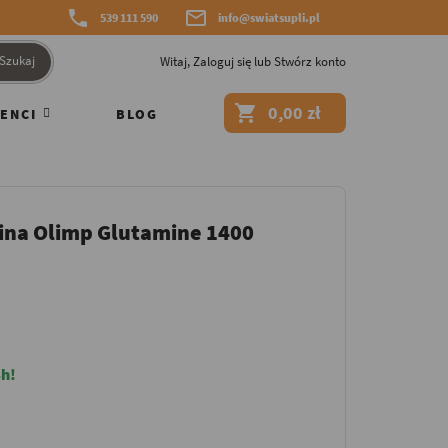


539 111 590
info@swiatsupli.pl
Szukaj
Witaj,
Zaloguj się
lub
Stwórz konto

0,00 zł
ENCI
BLOG
na Olimp Glutamine 1400
h!