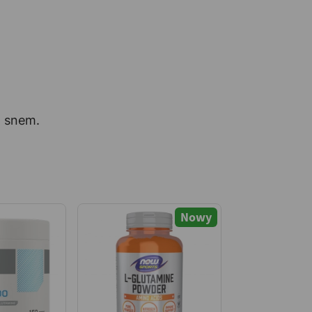
d snem.
Nowy