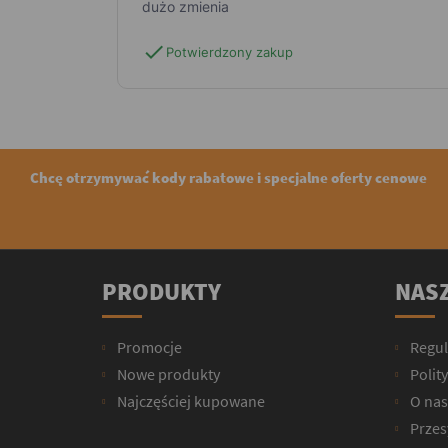
dużo zmienia
check
Potwierdzony zakup
Chcę otrzymywać kody rabatowe i specjalne oferty cenowe
PRODUKTY
NASZ
Promocje
Regu
Nowe produkty
Polit
Najczęściej kupowane
O nas
Przesy