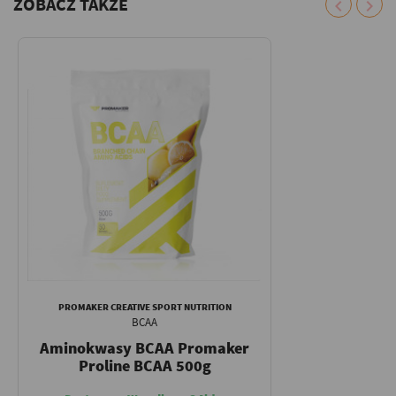
ZOBACZ TAKŻE
chevron_left
chevron_right
PROMAKER CREATIVE SPORT NUTRITION
BCAA
Aminokwasy BCAA Promaker
Proline BCAA 500g