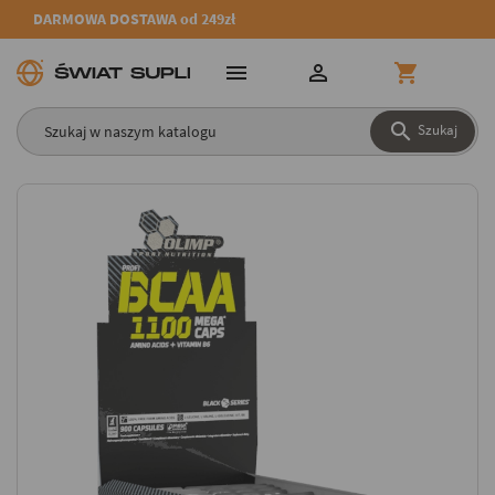
DARMOWA DOSTAWA od 249zł




Szukaj