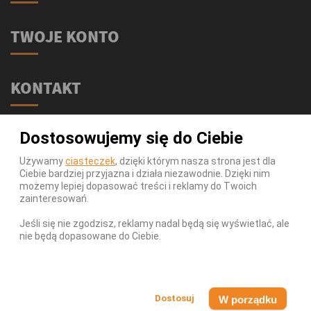
TWOJE KONTO
KONTAKT
Świat Supli - Suplementy i odżywki
Dostosowujemy się do Ciebie
ul. Stołeczna 2/lok 102
15-879 Białystok
Używamy
ciasteczek
, dzięki którym nasza strona jest dla
Ciebie bardziej przyjazna i działa niezawodnie. Dzięki nim
539 111 590
Telefon:
możemy lepiej dopasować treści i reklamy do Twoich
Infolinia:
Pn-Pt 9-17
zainteresowań.
info@swiatsupli.pl
E-mail:
Jeśli się nie zgodzisz, reklamy nadal będą się wyświetlać, ale
nie będą dopasowane do Ciebie.
© Copyright 2026 Świat Supli - Suplementy i odżywki. All
Rights Reserved.
W porządku