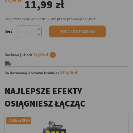
11,99 zł
13,09 zł
Najniższa cena w okresie 30 dni przed promocją:
13,09 zł
Ilość
DODAJ DO KOSZYKA
info
13,99 zł
Dostawa już od:
local_shipping
249,00 zł
Do darmowej dostawy brakuje:
NAJLEPSZE EFEKTY
OSIĄGNIESZ ŁĄCZĄC
-
0,60 zł (5%)