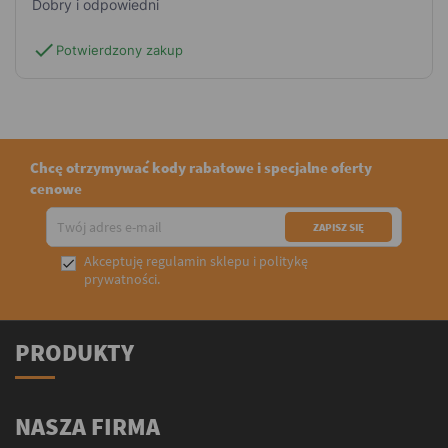
Dobry i odpowiedni
check
Potwierdzony zakup
Chcę otrzymywać kody rabatowe i specjalne oferty
cenowe
Akceptuję
regulamin sklepu
i
politykę

prywatności
.
PRODUKTY
NASZA FIRMA