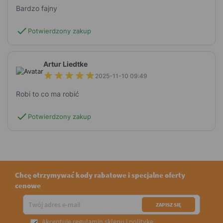
Bardzo fajny
check
Potwierdzony zakup
Artur Liedtke
2025-11-10 09:49
Robi to co ma robić
check
Potwierdzony zakup
Chcę otrzymywać kody rabatowe i specjalne oferty
cenowe
Akceptuję
regulamin sklepu
i
politykę
