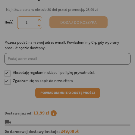
Najniższa cena w okresie 30 dni przed promocją:
23,99 zł
Ilość
DODAJ DO KOSZYKA
Możesz podać nam swój adres e-mail. Powiadomimy Cię, gdy wybrany
produkt będzie dostępny.
Akceptuję
regulamin sklepu
i
politykę prywatności
.

Zgadzam się na zapis do newslettera

POWIADOM MNIE O DOSTĘPNOŚCI
info
13,99 zł
Dostawa już od:
local_shipping
249,00 zł
Do darmowej dostawy brakuje: