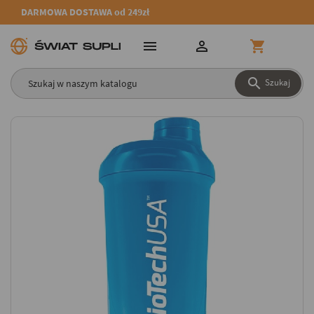
DARMOWA DOSTAWA od 249zł




Szukaj