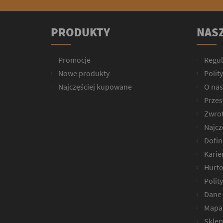
PRODUKTY
NASZ
Promocje
Regu
Nowe produkty
Polit
Najczęściej kupowane
O nas
Przesy
Zwrot
Najcz
Dofin
Karie
Hurto
Polit
Dane 
Mapa 
Sklep