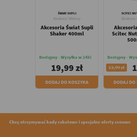
ŚWIAT SUPLI
SCITEC NU
Shakery / Bidony
Shakery /
Akcesoria Świat Supli
Akcesori
Shaker 400ml
Scitec Nut
500
Dostępny - Wysyłka w 24h!
Dostępny - Wys
19,99 zł
1
13,99 zł
DODAJ DO KOSZYKA
DODAJ DO
Chcę otrzymywać kody rabatowe i specjalne oferty cenowe