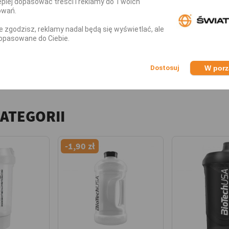
piej dopasować treści i reklamy do Twoich
owań.
nie zgodzisz, reklamy nadal będą się wyświetlać, ale
opasowane do Ciebie.
W por
KATEGORII
-1,90 zł