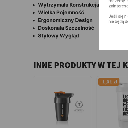
możemy le
Wytrzymała Konstrukcja
zainteres
Wielka Pojemność
Jeśli się 
Ergonomiczny Design
nie będą d
Doskonała Szczelność
Stylowy Wygląd
INNE PRODUKTY W TEJ 
-1,01 zł