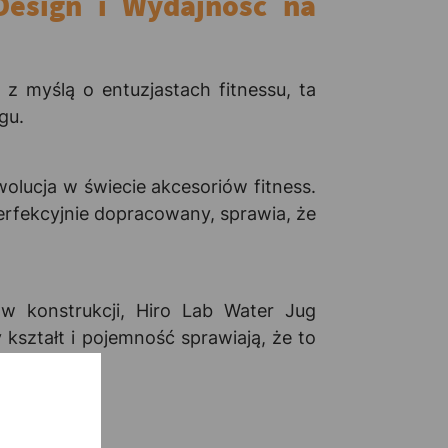
Design i Wydajność na
z myślą o entuzjastach fitnessu, ta
gu.
olucja w świecie akcesoriów fitness.
rfekcyjnie dopracowany, sprawia, że
w konstrukcji, Hiro Lab Water Jug
kształt i pojemność sprawiają, że to