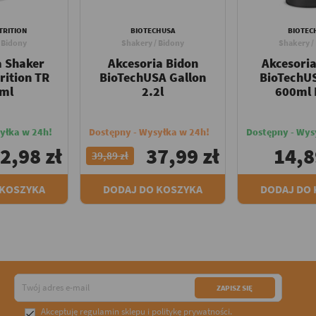
TRITION
BIOTECHUSA
BIOTEC
 Bidony
Shakery / Bidony
Shakery /
a Shaker
Akcesoria Bidon
Akcesori
rition TR
BioTechUSA Gallon
BioTechU
ml
2.2l
600ml 
yłka w 24h!
Dostępny - Wysyłka w 24h!
Dostępny - Wys
2,98 zł
37,99 zł
14,8
39,89 zł
 KOSZYKA
DODAJ DO KOSZYKA
DODAJ DO
Akceptuję
regulamin sklepu
i
politykę prywatności
.
