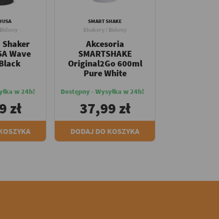
HUSA
SMART SHAKE
 Bidony
Shakery / Bidony
a Shaker
Akcesoria
SA Wave
SMARTSHAKE
Black
Original2Go 600ml
Pure White
yłka w 24h!
Dostępny - Wysyłka w 24h!
9 zł
37,99 zł
 KOSZYKA
DODAJ DO KOSZYKA