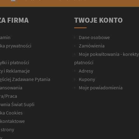
A FIRMA
TWOJE KONTO
lamin
Dane osobowe
yka prywatności
Zamówienia
Moje pokwitowania - korekty
łki i płatności
płatności
y i Reklamacje
Adresy
ęściej Zadawane Pytania
Kupony
ansowania
Moje powiadomienia
ra/Praca
wnia Świat Supli
yka Cookies
kontaktowe
strony
y