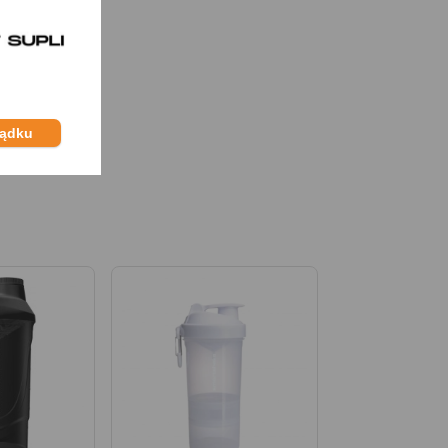
ządku