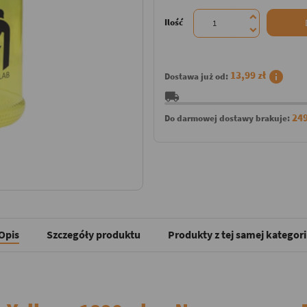
Ilość
info
13,99 zł
Dostawa już od:
local_shipping
249
Do darmowej dostawy brakuje:
Opis
Szczegóły produktu
Produkty z tej samej kategori