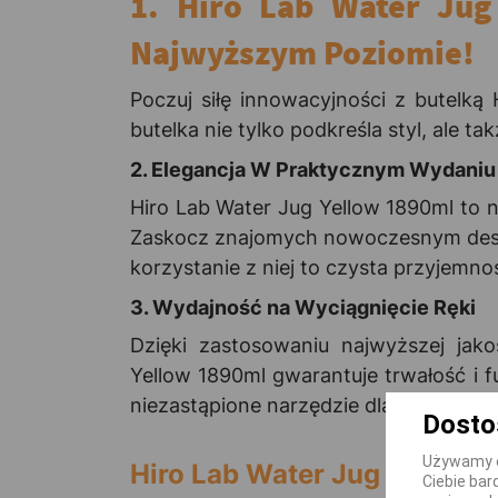
1. Hiro Lab Water Jug
Najwyższym Poziomie!
Poczuj siłę innowacyjności z butelką
butelka nie tylko podkreśla styl, ale
2. Elegancja W Praktycznym Wydaniu
Hiro Lab Water Jug Yellow 1890ml to n
Zaskocz znajomych nowoczesnym design
korzystanie z niej to czysta przyjemno
3. Wydajność na Wyciągnięcie Ręki
Dzięki zastosowaniu najwyższej jak
Yellow 1890ml gwarantuje trwałość i f
niezastąpione narzędzie dla każdego, k
Dosto
Używamy ci
Hiro Lab Water Jug Yellow 
Ciebie bar