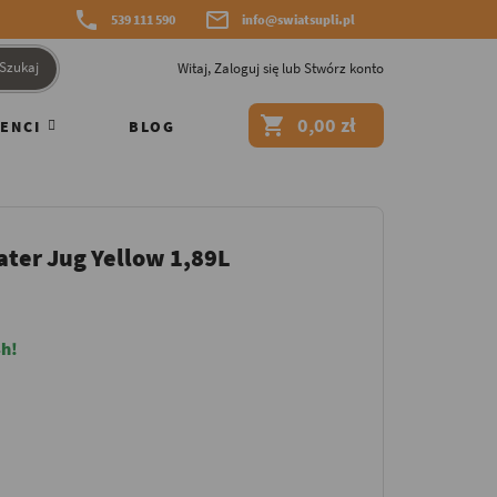


539 111 590
info@swiatsupli.pl
Szukaj
Witaj,
Zaloguj się
lub
Stwórz konto

0,00 zł
ENCI
BLOG
ater Jug Yellow 1,89L
h!