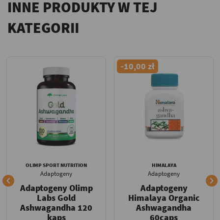
INNE PRODUKTY W TEJ
KATEGORII
-10,00 zł
OLIMP SPORT NUTRITION
HIMALAYA
Adaptogeny
Adaptogeny


Adaptogeny Olimp
Adaptogeny
Labs Gold
Himalaya Organic
Ashwagandha 120
Ashwagandha
kaps
60caps