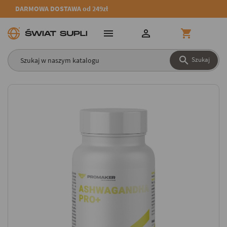
DARMOWA DOSTAWA od 249zł




Szukaj