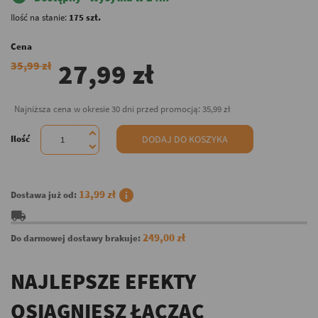
Ilość na stanie:
175 szt.
Cena
27,99 zł
35,99 zł
Najniższa cena w okresie 30 dni przed promocją:
35,99 zł
Ilość
DODAJ DO KOSZYKA
info
13,99 zł
Dostawa już od:
local_shipping
249,00 zł
Do darmowej dostawy brakuje:
NAJLEPSZE EFEKTY
OSIĄGNIESZ ŁĄCZĄC