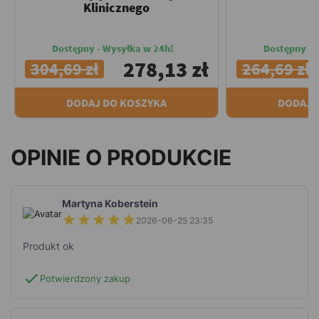
Klinicznego
Dostępny - Wysyłka w 24h!
Dostępny - 
278,13 zł
304,69 zł
264,69 zł
DODAJ DO KOSZYKA
DODAJ 
OPINIE O PRODUKCIE
Martyna Koberstein
2026-06-25 23:35
Produkt ok
check
Potwierdzony zakup