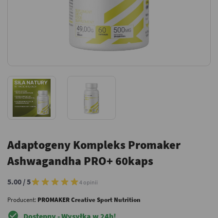
Adaptogeny Kompleks Promaker
Ashwagandha PRO+ 60kaps
5.00 / 5
4 opinii
Producent:
PROMAKER Creative Sport Nutrition
check_circle
Dostępny - Wysyłka w 24h!