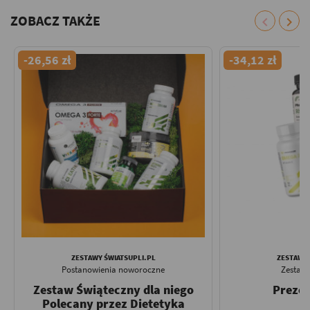
ZOBACZ TAKŻE
chevron_left
chevron_right
-26,56 zł
-34,12 zł
ZESTAWY ŚWIATSUPLI.PL
ZESTAWY 
Postanowienia noworoczne
Zestaw
Zestaw Świąteczny dla niego
Prezen
Polecany przez Dietetyka