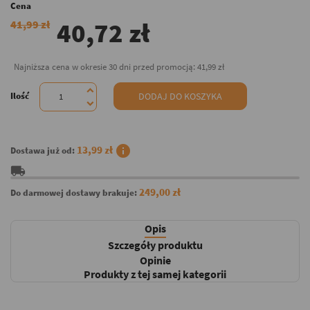
Cena
40,72 zł
41,99 zł
Najniższa cena w okresie 30 dni przed promocją:
41,99 zł
Ilość
DODAJ DO KOSZYKA
info
13,99 zł
Dostawa już od:
local_shipping
249,00 zł
Do darmowej dostawy brakuje:
Opis
Szczegóły produktu
Opinie
Produkty z tej samej kategorii