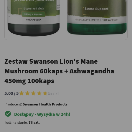
Zestaw Swanson Lion's Mane
Mushroom 60kaps + Ashwagandha
450mg 100kaps
5.00 / 5
3 opinii
Producent:
Swanson Health Products
check_circle
Dostępny - Wysyłka w 24h!
Ilość na stanie:
76 szt.