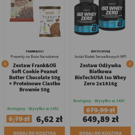
FRANK&OLI
BIOTECHUSA
Prezenty na Boże Narodzenie
Izolat Białek Serwatkowych WPI


Zestaw Frank&Oli
Zestaw Odżywka
Soft Cookie Peanut
Białkowa
Butter Chocolate 50g
BioTechUSA Iso Whey
+ Proteinowe Ciastko
Zero 2x1816g
Brownie 50g
Dostępny - Wysyłka w 24h!
679,99 zł
Dostępny - Wysyłka w 24h!
6,62 zł
649,89 zł
6,79 zł
DODAJ DO KOSZYKA
DODAJ DO KOSZYKA