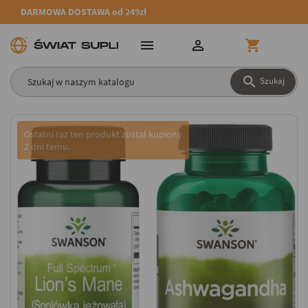
DARMOWA DOSTAWA od 249zł




Szukaj