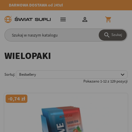
DARMOWA DOSTAWA od 249zł




Szukaj
WIELOPAKI

Sortuj:
Bestsellery
Pokazano 1-12 z 129 pozycji
-0,74 zł