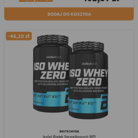
DODAJ DO KOSZYKA
-46,20 zł
BIOTECHUSA
Izolat Białek Serwatkowych WPI