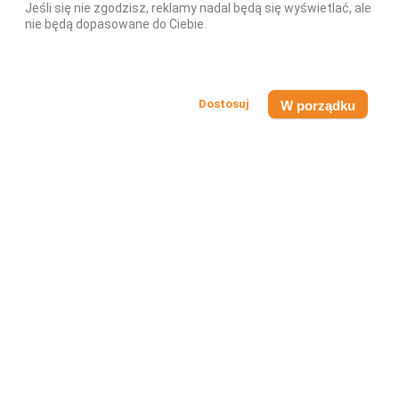
Jeśli się nie zgodzisz, reklamy nadal będą się wyświetlać, ale
DODAJ DO KOSZYKA
nie będą dopasowane do Ciebie.
-10,80 zł
W porządku
PROMAKER CREATIVE SPORT NUTRITION
Koncentrat Białek Serwatkowych WPC
Zestaw Odżywka Białkowa Promaker Pro WPC