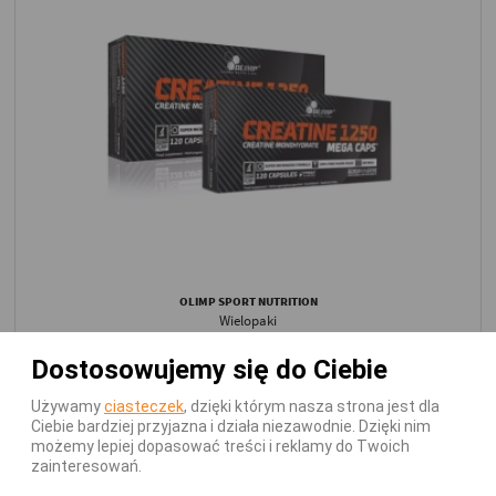
OLIMP SPORT NUTRITION
Wielopaki
Wielopak 2x Olimp Creatine 1250 Mega Caps
Dostosowujemy się do Ciebie
120kaps
Używamy
ciasteczek
, dzięki którym nasza strona jest dla
Dostępny - Wysyłka w 24h!
Ciebie bardziej przyjazna i działa niezawodnie. Dzięki nim
64,01 zł
113,29 zł
możemy lepiej dopasować treści i reklamy do Twoich
zainteresowań.