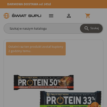
DARMOWA DOSTAWA od 249zł




Szukaj
Ostatni raz ten produkt został kupiony
2 godziny temu.