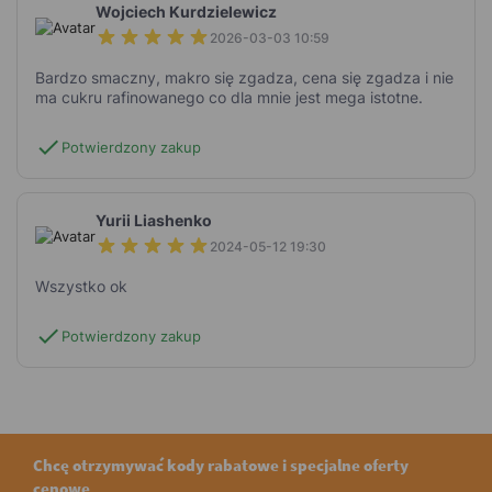
Wojciech Kurdzielewicz
2026-03-03 10:59
Bardzo smaczny, makro się zgadza, cena się zgadza i nie
ma cukru rafinowanego co dla mnie jest mega istotne.
check
Potwierdzony zakup
Yurii Liashenko
2024-05-12 19:30
Wszystko ok
check
Potwierdzony zakup
Chcę otrzymywać kody rabatowe i specjalne oferty
cenowe