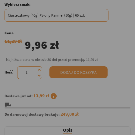
Wybierz smak:
Cena
9,96 zł
11,29 zł
Najniższa cena w okresie 30 dni przed promocją:
11,29 zł
Ilość
DODAJ DO KOSZYKA
info
13,99 zł
Dostawa już od:
local_shipping
249,00 zł
Do darmowej dostawy brakuje:
Opis