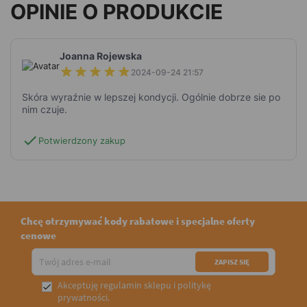
OPINIE O PRODUKCIE
Joanna Rojewska
2024-09-24 21:57
Skóra wyraźnie w lepszej kondycji. Ogólnie dobrze sie po
nim czuje.
check
Potwierdzony zakup
Chcę otrzymywać kody rabatowe i specjalne oferty
cenowe
Akceptuję
regulamin sklepu
i
politykę

prywatności
.