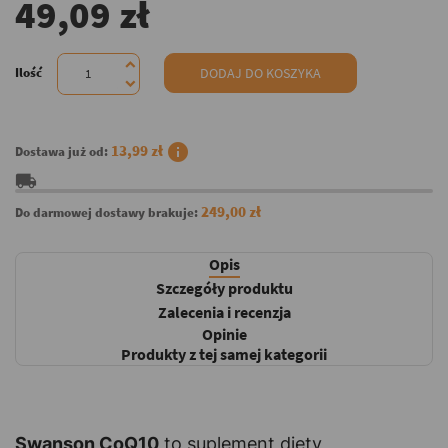
49,09 zł
Ilość
DODAJ DO KOSZYKA
info
13,99 zł
Dostawa już od:
local_shipping
249,00 zł
Do darmowej dostawy brakuje:
Opis
Szczegóły produktu
Zalecenia i recenzja
Opinie
Produkty z tej samej kategorii
Swanson CoQ10
to suplement diety