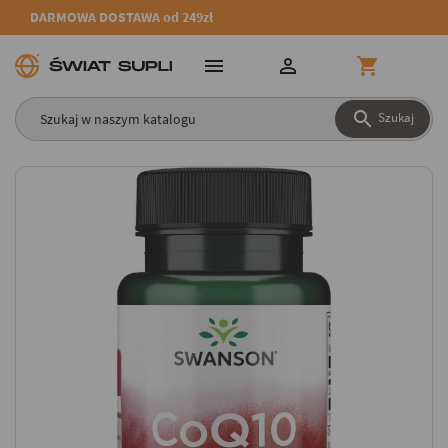
DARMOWA DOSTAWA od 249zł




Szukaj