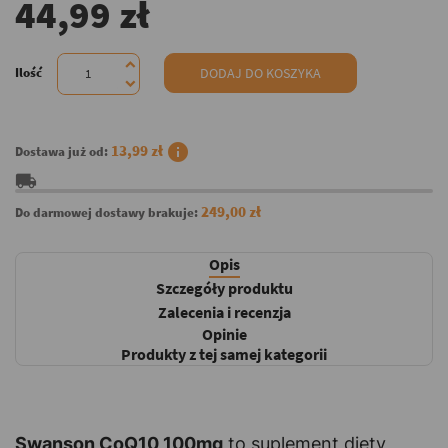
44,99 zł
Ilość
DODAJ DO KOSZYKA
info
13,99 zł
Dostawa już od:
local_shipping
249,00 zł
Do darmowej dostawy brakuje:
Opis
Szczegóły produktu
Zalecenia i recenzja
Opinie
Produkty z tej samej kategorii
Swanson CoQ10 100mg
to suplement diety