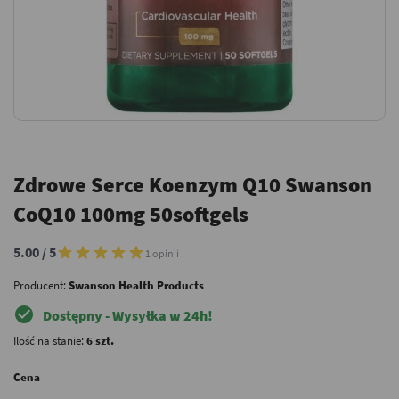
Zdrowe Serce Koenzym Q10 Swanson
CoQ10 100mg 50softgels
5.00 / 5
1 opinii
Producent:
Swanson Health Products
check_circle
Dostępny - Wysyłka w 24h!
Ilość na stanie:
6 szt.
Cena