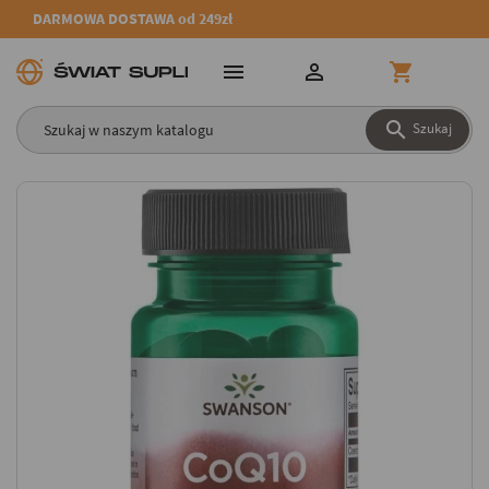
DARMOWA DOSTAWA od 249zł




Szukaj