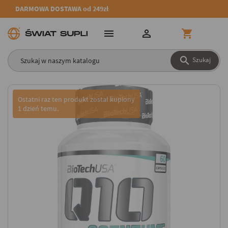
DARMOWA DOSTAWA od 249zł




Szukaj
Ostatni raz ten produkt został kupiony
1 dzień temu.