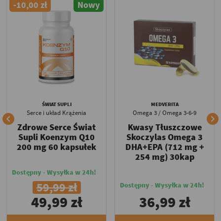
-10,00 zł
Nowy
ŚWIAT SUPLI
MEDVERITA
Serce i układ Krążenia
Omega 3 / Omega 3-6-9


Zdrowe Serce Świat
Kwasy Tłuszczowe
Supli Koenzym Q10
Skoczylas Omega 3
200 mg 60 kapsułek
DHA+EPA (712 mg +
254 mg) 30kap
Dostępny - Wysyłka w 24h!
59,99 zł
Dostępny - Wysyłka w 24h!
49,99 zł
36,99 zł