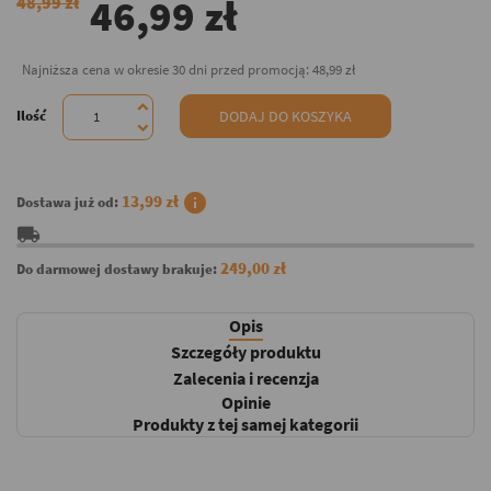
46,99 zł
48,99 zł
Najniższa cena w okresie 30 dni przed promocją:
48,99 zł
Ilość
DODAJ DO KOSZYKA
info
13,99 zł
Dostawa już od:
local_shipping
249,00 zł
Do darmowej dostawy brakuje:
Opis
Szczegóły produktu
Zalecenia i recenzja
Opinie
Produkty z tej samej kategorii