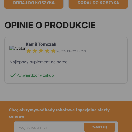
DODAJ DO KOSZYKA
DODAJ DO KOSZYKA
OPINIE O PRODUKCIE
Kamil Tomczak
2022-11-22 17:43
Najlepszy suplement na serce.
check
Potwierdzony zakup
Chcę otrzymywać kody rabatowe i specjalne oferty
cenowe