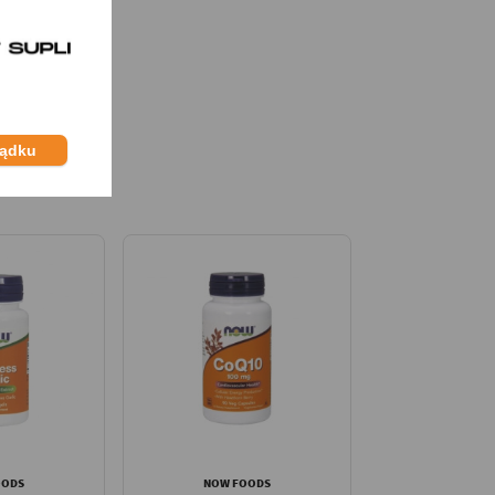
ządku
OODS
NOW FOODS