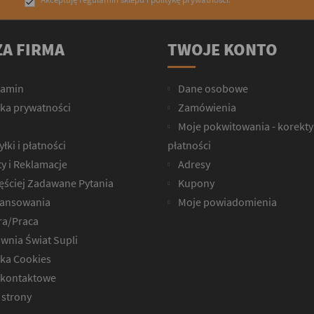

A FIRMA
TWOJE KONTO
lamin
Dane osobowe
yka prywatności
Zamówienia
Moje pokwitowania - korekty
łki i płatności
płatności
y i Reklamacje
Adresy
ęściej Zadawane Pytania
Kupony
ansowania
Moje powiadomienia
ra/Praca
wnia Świat Supli
yka Cookies
kontaktowe
strony