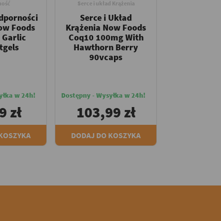
ność
Serce i układ Krążenia
dporności
Serce i Układ
ow Foods
Krążenia Now Foods
 Garlic
Coq10 100mg With
tgels
Hawthorn Berry
90vcaps
yłka w 24h!
Dostępny - Wysyłka w 24h!
9 zł
103,99 zł
 KOSZYKA
DODAJ DO KOSZYKA