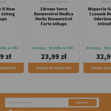
na B
Serce i układ Krążenia
Odpor
y B Now
Zdrowe Serce
Wsparcie O
6 100mg
Resweratrol Medica
Czosnek N
aps
Herbs Resweratrol
Odorless
Forte 60kaps
100sof
yłka w 24h!
Dostępny - Wysyłka w 24h!
Dostępny - Wys
9 zł
23,99 zł
32,9
 KOSZYKA
DODAJ DO KOSZYKA
DODAJ DO
Akceptuję
regulamin sklepu
i
politykę prywatności
.