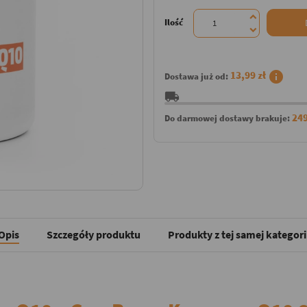
Ilość
info
13,99 zł
Dostawa już od:
local_shipping
249
Do darmowej dostawy brakuje:
Opis
Szczegóły produktu
Produkty z tej samej kategori