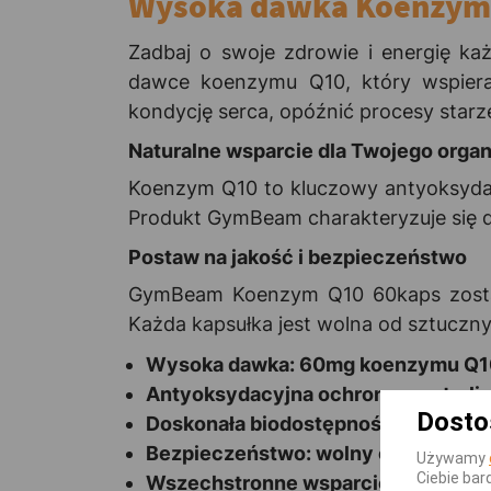
Wysoka dawka Koenzym
Zadbaj o swoje zdrowie i energię k
dawce koenzymu Q10, który wspiera
kondycję serca, opóźnić procesy starze
Naturalne wsparcie dla Twojego orga
Koenzym Q10 to kluczowy antyoksydan
Produkt GymBeam charakteryzuje się do
Postaw na jakość i bezpieczeństwo
GymBeam Koenzym Q10 60kaps został s
Każda kapsułka jest wolna od sztuczn
Wysoka dawka: 60mg koenzymu Q10 
Antyoksydacyjna ochrona: neutraliz
Dosto
Doskonała biodostępność: maksymal
Bezpieczeństwo: wolny od sztuczny
Używamy
Ciebie bar
Wszechstronne wsparcie: energia, w