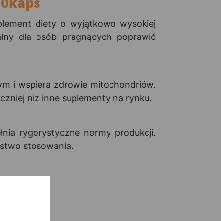
60kaps
lement diety o wyjątkowo wysokiej
alny dla osób pragnących poprawić
ym i wspiera zdrowie mitochondriów.
zniej niż inne suplementy na rynku.
nia rygorystyczne normy produkcji.
ństwo stosowania.