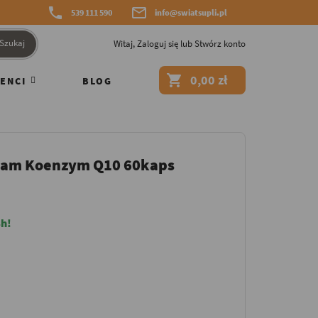


539 111 590
info@swiatsupli.pl
Szukaj
Witaj,
Zaloguj się
lub
Stwórz konto

0,00 zł
ENCI
BLOG
eam Koenzym Q10 60kaps
h!