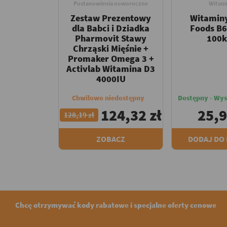
Postanowienia noworoczne
Witami
Zestaw Prezentowy
Witamin
dla Babci i Dziadka
Foods B
Pharmovit Stawy
100k
Chrząski Mięśnie +
Promaker Omega 3 +
Activlab Witamina D3
4000IU
Chwilowo niedostępny
Dostępny - Wys
124,32 zł
25,9
128,19 zł
ZOBACZ
DODAJ DO
Chcę otrzymywać kody rabatowe i specjalne oferty cenowe