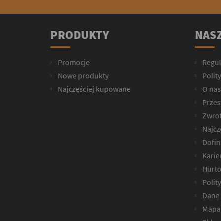
PRODUKTY
NASZ
Promocje
Regu
Nowe produkty
Polit
Najczęściej kupowane
O nas
Przesy
Zwrot
Najcz
Dofin
Karie
Hurto
Polit
Dane 
Mapa 