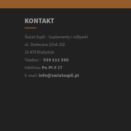
KONTAKT
Świat Supli - Suplementy i odżywki
ul. Stołeczna 2/lok 102
15-879 Białystok
539 111 590
Telefon:
Infolinia:
Pn-Pt 9-17
info@swiatsupli.pl
E-mail: