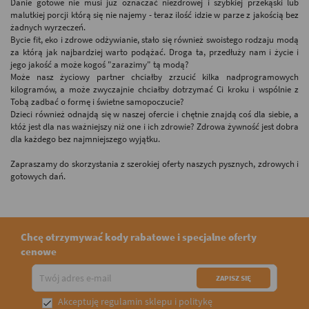
Danie gotowe nie musi już oznaczać niezdrowej i szybkiej przekąski lub
malutkiej porcji którą się nie najemy - teraz ilość idzie w parze z jakością bez
żadnych wyrzeczeń.
Bycie fit, eko i zdrowe odżywianie, stało się również swoistego rodzaju modą
za którą jak najbardziej warto podążać. Droga ta, przedłuży nam i życie i
jego jakość a może kogoś "zarazimy" tą modą?
Może nasz życiowy partner chciałby zrzucić kilka nadprogramowych
kilogramów, a może zwyczajnie chciałby dotrzymać Ci kroku i wspólnie z
Tobą zadbać o formę i świetne samopoczucie?
Dzieci również odnajdą się w naszej ofercie i chętnie znajdą coś dla siebie, a
któż jest dla nas ważniejszy niż one i ich zdrowie? Zdrowa żywność jest dobra
dla każdego bez najmniejszego wyjątku.
Zapraszamy do skorzystania z szerokiej oferty naszych pysznych, zdrowych i
gotowych dań.
Chcę otrzymywać kody rabatowe i specjalne oferty
cenowe
Akceptuję
regulamin sklepu
i
politykę
