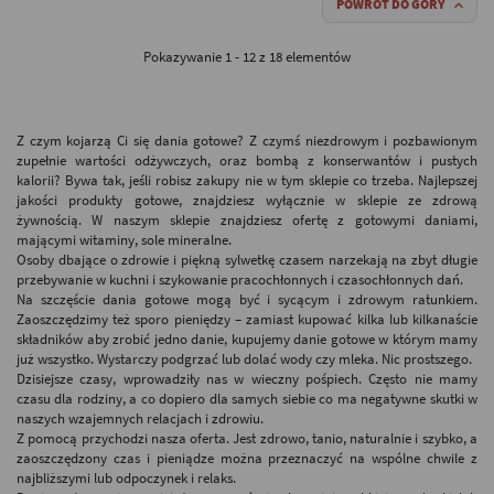
POWRÓT DO GÓRY

Pokazywanie 1 - 12 z 18 elementów
Z czym kojarzą Ci się dania gotowe? Z czymś niezdrowym i pozbawionym
zupełnie wartości odżywczych, oraz bombą z konserwantów i pustych
kalorii? Bywa tak, jeśli robisz zakupy nie w tym sklepie co trzeba. Najlepszej
jakości produkty gotowe, znajdziesz wyłącznie w sklepie ze zdrową
żywnością. W naszym sklepie znajdziesz ofertę z gotowymi daniami,
mającymi witaminy, sole mineralne.
Osoby dbające o zdrowie i piękną sylwetkę czasem narzekają na zbyt długie
przebywanie w kuchni i szykowanie pracochłonnych i czasochłonnych dań.
Na szczęście dania gotowe mogą być i sycącym i zdrowym ratunkiem.
Zaoszczędzimy też sporo pieniędzy – zamiast kupować kilka lub kilkanaście
składników aby zrobić jedno danie, kupujemy danie gotowe w którym mamy
już wszystko. Wystarczy podgrzać lub dolać wody czy mleka. Nic prostszego.
Dzisiejsze czasy, wprowadziły nas w wieczny pośpiech. Często nie mamy
czasu dla rodziny, a co dopiero dla samych siebie co ma negatywne skutki w
naszych wzajemnych relacjach i zdrowiu.
Z pomocą przychodzi nasza oferta. Jest zdrowo, tanio, naturalnie i szybko, a
zaoszczędzony czas i pieniądze można przeznaczyć na wspólne chwile z
najbliższymi lub odpoczynek i relaks.