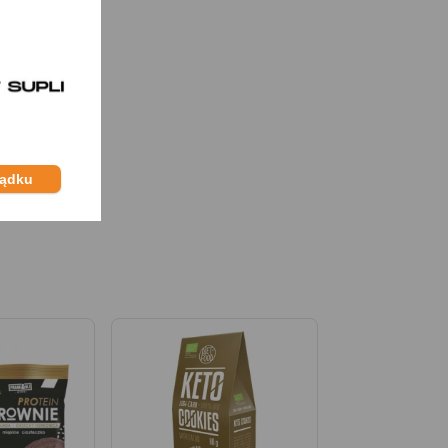
ządku