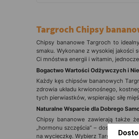
Targroch Chipsy banano
Chipsy bananowe Targroch to idealny
smaku. Wykonane z wysokiej jakości 
Ci mnóstwa energii i witamin, jednocz
Bogactwo Wartości Odżywczych i Ni
Każdy kęs chipsów bananowych Targro
zdrowia układu krwionośnego, kostneg
tych pierwiastków, wspierając siłę mię
Naturalne Wsparcie dla Dobrego Sam
Chipsy bananowe zawierają także żel
„hormonu szczęścia” – doskonale wpły
Dosto
na wycieczkę. Wybierz Targroch i cies