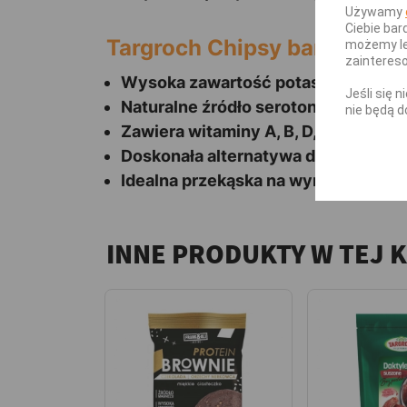
Używamy
Ciebie bar
Targroch Chipsy bananowe 
możemy le
zainteres
Wysoka zawartość potasu, magnezu 
Jeśli się 
Naturalne źródło serotoniny – popraw
nie będą d
Zawiera witaminy A, B, D, E i K.
Doskonała alternatywa dla słodyczy
Idealna przekąska na wynos – wygod
INNE PRODUKTY W TEJ 