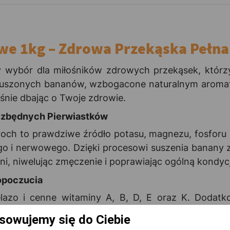
we 1kg – Zdrowa Przekąska Pełn
 wybór dla miłośników zdrowych przekąsek, którz
suszonych bananów, wzbogacone naturalnym aromate
eśnie dbając o Twoje zdrowie.
ezbędnych Pierwiastków
ch to prawdziwe źródło potasu, magnezu, fosforu 
o i nerwowego. Dzięki procesowi suszenia banany z
śni, niwelując zmęczenie i poprawiając ogólną kondy
opoczucia
azo i cenne witaminy A, B, D, E oraz K. Dodatko
wają na poprawę nastroju. To zdrowa i smaczna prz
sowujemy się do Ciebie
z się pełnią smaku oraz zdrowiem na co dzień!