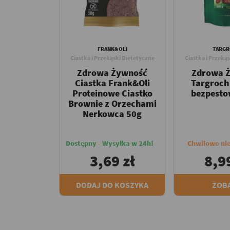
FRANK&OLI
TARG
Ciastka i Przekąski Dietetyczne
Ciastka i Przeką
Zdrowa Żywność
Zdrowa 
Ciastka Frank&Oli
Targroch
Proteinowe Ciastko
bezpesto
Brownie z Orzechami
Nerkowca 50g
Dostępny - Wysyłka w 24h!
Chwilowo ni
3,69 zł
8,99
DODAJ DO KOSZYKA
ZOB