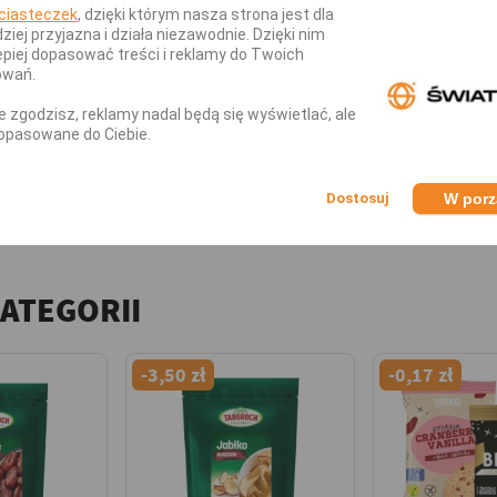
ciasteczek
, dzięki którym nasza strona jest dla
dziej przyjazna i działa niezawodnie. Dzięki nim
1kg- dlaczego warto kupić?
piej dopasować treści i reklamy do Twoich
owań.
i wapnia.
nie zgodzisz, reklamy nadal będą się wyświetlać, ale
ia nastrój.
opasowane do Ciebie.
.
W por
na i zdrowa.
KATEGORII
-3,50 zł
-0,17 zł