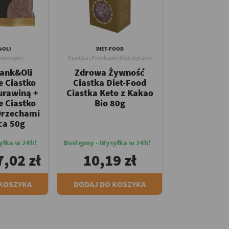
&OLI
DIET-FOOD
omocyjne
Ciastka i Przekąski Dietetyczne
rank&Oli
Zdrowa Żywność
e Ciastko
Ciastka Diet-Food
urawiną +
Ciastka Keto z Kakao
e Ciastko
Bio 80g
Orzechami
ca 50g
yłka w 24h!
Dostępny - Wysyłka w 24h!
7,02 zł
10,19 zł
 KOSZYKA
DODAJ DO KOSZYKA