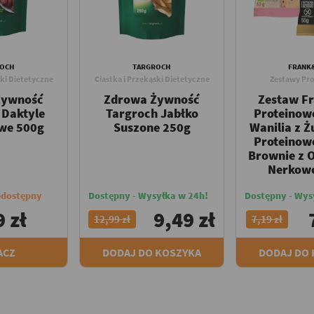
ROCH
TARGROCH
FRANK
ski Dietetyczne
Ciastka i Przekąski Dietetyczne
Zestawy Pr
Żywność
Zdrowa Żywność
Zestaw F
 Daktyle
Targroch Jabłko
Proteinow
we 500g
Suszone 250g
Wanilia z Ż
Proteinow
Brownie z 
Nerkow
edostępny
Dostępny - Wysyłka w 24h!
Dostępny - Wys
 zł
9,49 zł
12,99 zł
7,19 zł
ACZ
DODAJ DO KOSZYKA
DODAJ DO