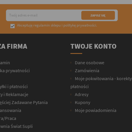
Akceptuję
regulamin sklepu
i
politykę prywatności
.

A FIRMA
TWOJE KONTO
lamin
Dane osobowe
yka prywatności
Zamówienia
Moje pokwitowania - korekty
łki i płatności
płatności
y i Reklamacje
Adresy
ęściej Zadawane Pytania
Kupony
ansowania
Moje powiadomienia
ra/Praca
wnia Świat Supli