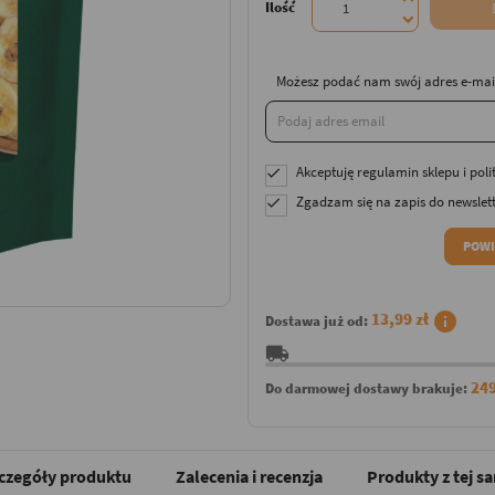
Ilość
Możesz podać nam swój adres e-mail
Akceptuję
regulamin sklepu
i
poli

Zgadzam się na zapis do newslet

POWI
info
13,99 zł
Dostawa już od:
local_shipping
249
Do darmowej dostawy brakuje:
czegóły produktu
Zalecenia i recenzja
Produkty z tej s