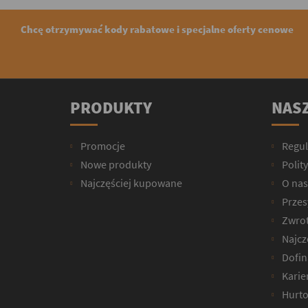
Chcę otrzymywać kody rabatowe i specjalne oferty cenowe
PRODUKTY
NASZ
Promocje
Regu
Nowe produkty
Polit
Najczęściej kupowane
O nas
Przesy
Zwrot
Najcz
Dofin
Karie
Hurto