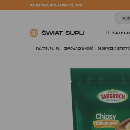
DARMOWA DOSTAWA od 249zł
KATEGO
SWIATSUPLI.PL
ZDROWA ŻYWNOŚĆ
SŁODYCZE DIETETY