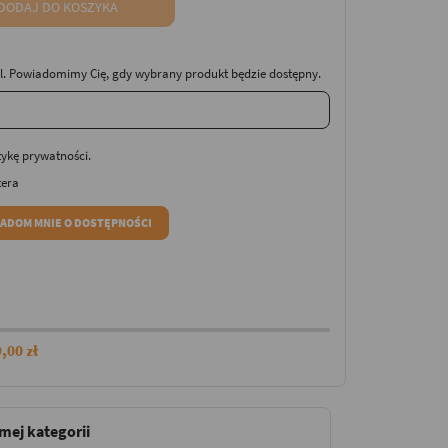
DODAJ DO KOSZYKA
. Powiadomimy Cię, gdy wybrany produkt będzie dostępny.
tykę prywatności
.
tera
ADOM MNIE O DOSTĘPNOŚCI
,00 zł
amej kategorii