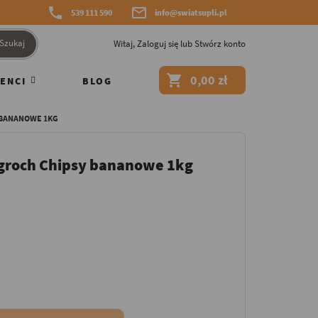


539 111 590
info@swiatsupli.pl
Szukaj
Witaj,
Zaloguj się
lub
Stwórz konto

0,00 zł
ENCI
BLOG
 BANANOWE 1KG
groch Chipsy bananowe 1kg