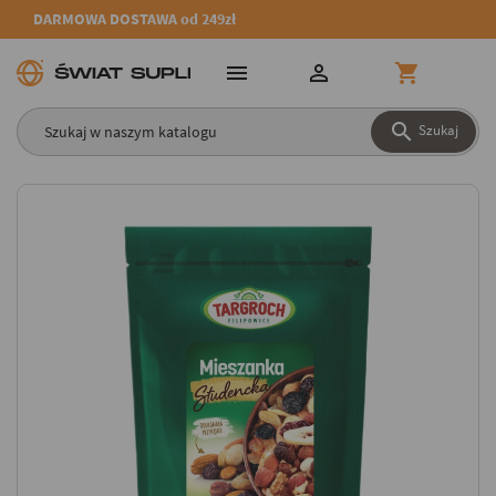
DARMOWA DOSTAWA od 249zł




Szukaj