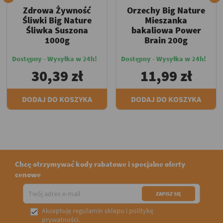
Zdrowa Żywność
Orzechy Big Nature
Śliwki Big Nature
Mieszanka
Śliwka Suszona
bakaliowa Power
1000g
Brain 200g
Dostępny - Wysyłka w 24h!
Dostępny - Wysyłka w 24h!
30,39 zł
11,99 zł
DODAJ DO KOSZYKA
DODAJ DO KOSZYKA
Chcę otrzymywać kody rabatowe i specjalne oferty
cenowe
Akceptuję
regulamin sklepu
i
politykę

prywatności
.