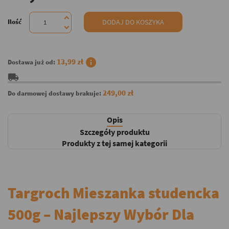
Ilość
DODAJ DO KOSZYKA
info
13,99 zł
Dostawa już od:
local_shipping
249,00 zł
Do darmowej dostawy brakuje:
Opis
Szczegóły produktu
Produkty z tej samej kategorii
Targroch Mieszanka studencka
500g – Najlepszy Wybór Dla