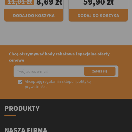
8,69 zł
59,90 zł
11,01 zł
DODAJ DO KOSZYKA
DODAJ DO KOSZYKA
Chcę otrzymywać kody rabatowe i specjalne oferty
cenowe
Akceptuję
regulamin sklepu
i
politykę

prywatności
.
PRODUKTY
NASZA FIRMA