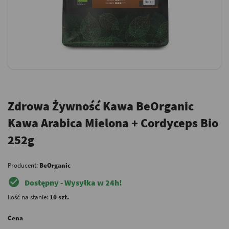
Zdrowa Żywność Kawa BeOrganic
Kawa Arabica Mielona + Cordyceps Bio
252g
Producent:
BeOrganic
check_circle
Dostępny - Wysyłka w 24h!
Ilość na stanie:
10 szt.
Cena