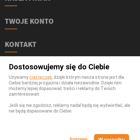
TWOJE KONTO
KONTAKT
Świat Supli - Suplementy i odżywki
Dostosowujemy się do Ciebie
ul. Stołeczna 2/lok 102
15-879 Białystok
Używamy
ciasteczek
, dzięki którym nasza strona jest dla
Ciebie bardziej przyjazna i działa niezawodnie. Dzięki nim
539 111 590
Telefon:
możemy lepiej dopasować treści i reklamy do Twoich
Infolinia:
Pn-Pt 9-17
zainteresowań.
info@swiatsupli.pl
E-mail:
Jeśli się nie zgodzisz, reklamy nadal będą się wyświetlać, ale
nie będą dopasowane do Ciebie.
© Copyright 2026 Świat Supli - Suplementy i odżywki. All
Rights Reserved.
W porządku