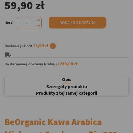
59,90 zł
Ilość
DODAJ DO KOSZYKA
info
13,99 zł
Dostawa już od:
local_shipping
249,00 zł
Do darmowej dostawy brakuje:
Opis
Szczegóły produktu
Produkty z tej samej kategorii
BeOrganic Kawa Arabica