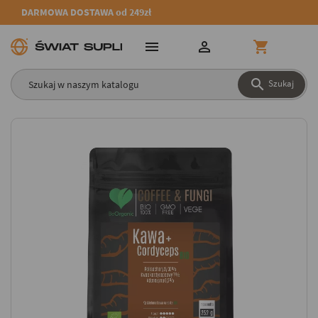
DARMOWA DOSTAWA od 249zł




Szukaj