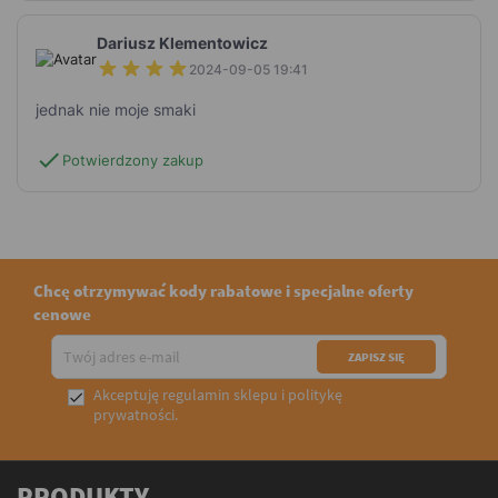
Dariusz Klementowicz
2024-09-05 19:41
jednak nie moje smaki
check
Potwierdzony zakup
Chcę otrzymywać kody rabatowe i specjalne oferty
cenowe
Akceptuję
regulamin sklepu
i
politykę

prywatności
.
PRODUKTY