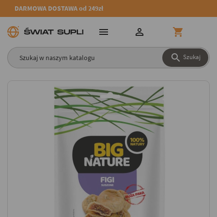
DARMOWA DOSTAWA od 249zł




Szukaj