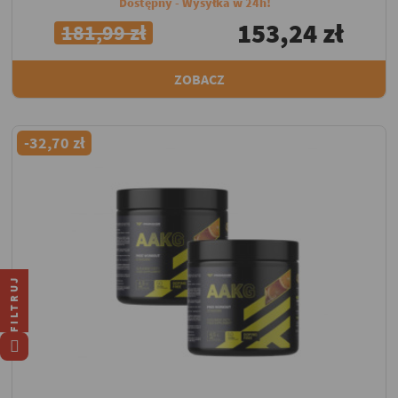
Dostępny - Wysyłka w 24h!
153,24 zł
181,99 zł
ZOBACZ
-32,70 zł
FILTRUJ