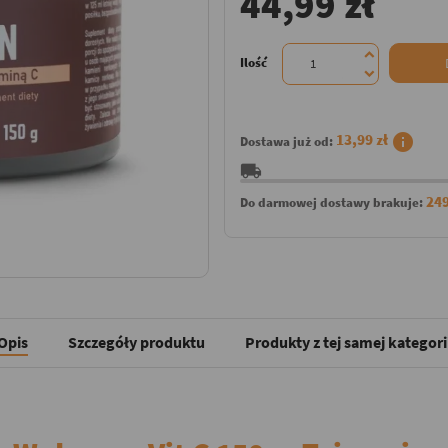
44,99 zł
Ilość
info
13,99 zł
Dostawa już od:
local_shipping
249
Do darmowej dostawy brakuje:
Opis
Szczegóły produktu
Produkty z tej samej kategori