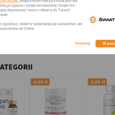
ciasteczek
, dzięki którym nasza strona jest dla
dziej przyjazna i działa niezawodnie. Dzięki nim
piej dopasować treści i reklamy do Twoich
owań.
nie zgodzisz, reklamy nadal będą się wyświetlać, ale
las Kolagen Wołowy z Vit C 150g?
opasowane do Ciebie.
g dziennie (2 miarki) rozpuścić w 125 ml letniej 
W por
KATEGORII
-8,99 zł
-5,00 zł