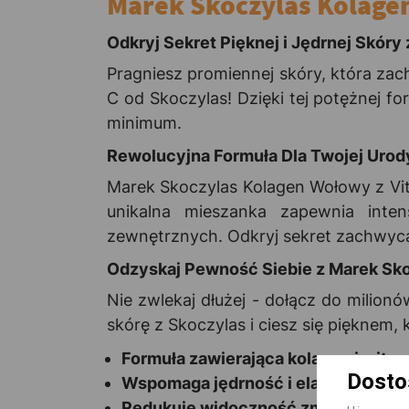
Marek Skoczylas Kolagen
Odkryj Sekret Pięknej i Jędrnej Skór
Pragniesz promiennej skóry, która zac
C od Skoczylas! Dzięki tej potężnej 
minimum.
Rewolucyjna Formuła Dla Twojej Urod
Marek Skoczylas Kolagen Wołowy z Vit 
unikalna mieszanka zapewnia inte
zewnętrznych. Odkryj sekret zachwycaj
Odzyskaj Pewność Siebie z Marek Sko
Nie zwlekaj dłużej - dołącz do milion
skórę z Skoczylas i ciesz się pięknem, 
Formuła zawierająca kolagen i wita
Dosto
Wspomaga jędrność i elastyczność 
Redukuje widoczność zmarszczek