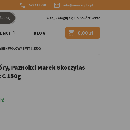


539 111 590
info@swiatsupli.pl
Szukaj
Witaj,
Zaloguj się
lub
Stwórz konto

0,00 zł
ENCI
BLOG
GEN WOŁOWY Z VIT C 150G
óry, Paznokci Marek Skoczylas
 C 150g
h!