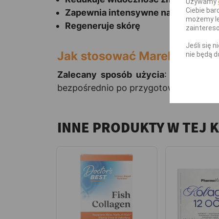
Używamy
Ciebie bar
Zapewnia intensywne nawilżenie
możemy le
Regeneruje skórę
zainteres
Jeśli się 
Jak stosować Marek Skoczy
nie będą d
Zalecany sposób użycia
: Dorośli 5 
bezpośrednio po przygotowaniu.
INNE PRODUKTY W TEJ 