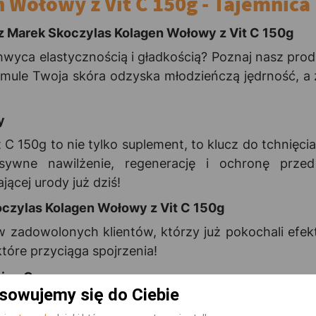
 Wołowy z Vit C 150g - Tajemnica
y z Marek Skoczylas Kolagen Wołowy z Vit C 150g
hwyca elastycznością i gładkością? Poznaj nasz prod
formule Twoja skóra odzyska młodzieńczą jędrność, 
y
C 150g to nie tylko suplement, to klucz do tchnięc
nsywne nawilżenie, regenerację i ochronę prz
ącej urody już dziś!
czylas Kolagen Wołowy z Vit C 150g
ów zadowolonych klientów, którzy już pokochali efe
które przyciąga spojrzenia!
minę C
sowujemy się do Ciebie
skóry