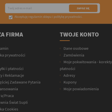
Akceptuję
regulamin sklepu
i
politykę prywatności
.

A FIRMA
TWOJE KONTO
lamin
Dane osobowe
yka prywatności
Zamówienia
Moje pokwitowania - korekty
łki i płatności
płatności
y i Reklamacje
Adresy
ęściej Zadawane Pytania
Kupony
ansowania
Moje powiadomienia
ra/Praca
wnia Świat Supli
yka Cookies