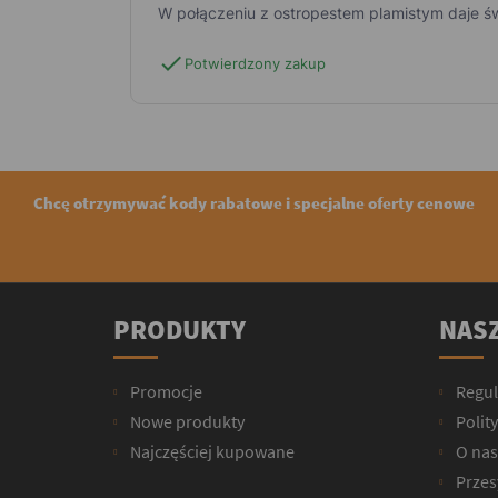
W połączeniu z ostropestem plamistym daje świ
check
Potwierdzony zakup
Chcę otrzymywać kody rabatowe i specjalne oferty cenowe
PRODUKTY
NASZ
Promocje
Regu
Nowe produkty
Polit
Najczęściej kupowane
O nas
Przesy