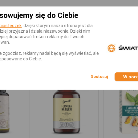
nie wątroby
sowujemy się do Ciebie
ciasteczek
, dzięki którym nasza strona jest dla
us 30kaps?
dziej przyjazna i działa niezawodnie. Dzięki nim
piej dopasować treści i reklamy do Twoich
iennie
owań.
nie zgodzisz, reklamy nadal będą się wyświetlać, ale
opasowane do Ciebie.
KATEGORII
W por
-2,01 zł