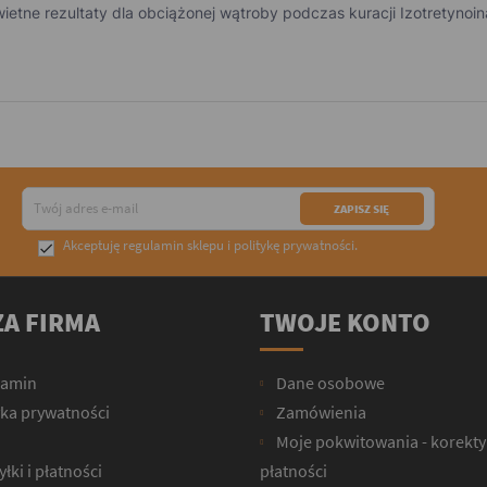
etne rezultaty dla obciążonej wątroby podczas kuracji Izotretynoina
Akceptuję
regulamin sklepu
i
politykę prywatności
.

A FIRMA
TWOJE KONTO
lamin
Dane osobowe
yka prywatności
Zamówienia
Moje pokwitowania - korekty
łki i płatności
płatności