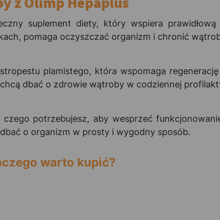
by z Olimp Hepaplus
czny suplement diety, który wspiera prawidłową 
nikach, pomaga oczyszczać organizm i chronić wątro
ostropestu plamistego, która wspomaga regenerację 
e chcą dbać o zdrowie wątroby w codziennej profilakt
, czego potrzebujesz, aby wesprzeć funkcjonowani
adbać o organizm w prosty i wygodny sposób.
aczego warto kupić?