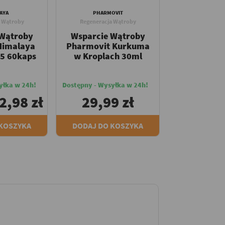
AYA
PHARMOVIT
a Wątroby
Regeneracja Wątroby
 Wątroby
Wsparcie Wątroby
Himalaya
Pharmovit Kurkuma
95 60kaps
w Kroplach 30ml
yłka w 24h!
Dostępny - Wysyłka w 24h!
2,98 zł
29,99 zł
 KOSZYKA
DODAJ DO KOSZYKA