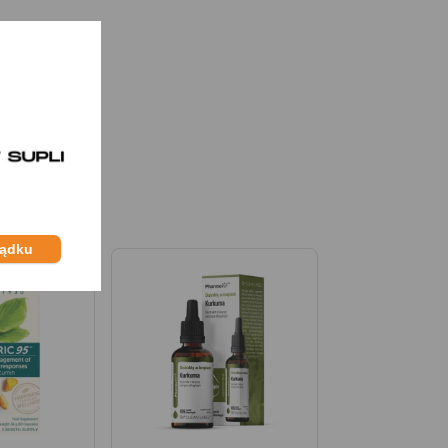
ządku