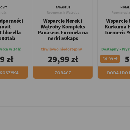
OVIT
PANASEUS
HIMAL
ność
Regeneracja Wątroby
Regeneracj
dporności
Wsparcie Nerek i
Wsparcie
ovit
Wątroby Kompleks
Kurkuma 
Chlorella
Panaseus Formuła na
Turmeric 
180tab
nerki 50kaps
yłka w 24h!
Chwilowo niedostępny
Dostępny - Wys
9 zł
29,99 zł
5
54,99 zł
 KOSZYKA
ZOBACZ
DODAJ DO