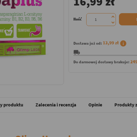
16,99 zł
Ilość
info
13,99 zł
Dostawa już od:
local_shipping
249
Do darmowej dostawy brakuje:
y produktu
Zalecenia i recenzja
Opinie
Produkty z