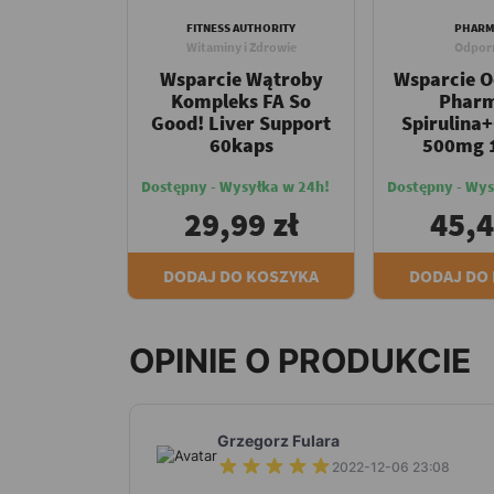
FITNESS AUTHORITY
PHARM
Witaminy i Zdrowie
Odpor
Wsparcie Wątroby
Wsparcie O
Kompleks FA So
Pharm
Good! Liver Support
Spirulina+
60kaps
500mg 
Dostępny - Wysyłka w 24h!
Dostępny - Wys
29,99 zł
45,4
DODAJ DO KOSZYKA
DODAJ DO
OPINIE O PRODUKCIE
Grzegorz Fulara
2022-12-06 23:08