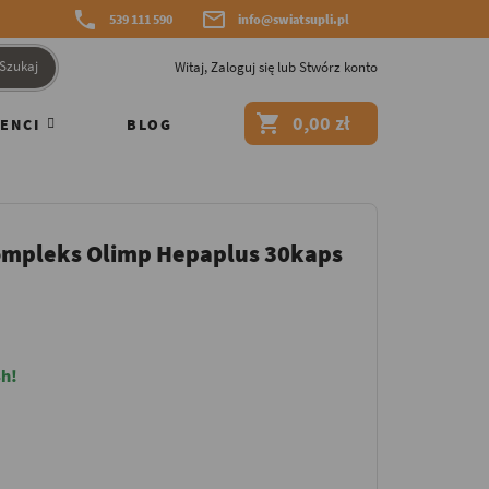


539 111 590
info@swiatsupli.pl
Szukaj
Witaj,
Zaloguj się
lub
Stwórz konto

0,00 zł
ENCI
BLOG
ompleks Olimp Hepaplus 30kaps
h!