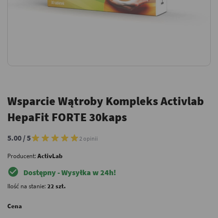
Wsparcie Wątroby Kompleks Activlab
HepaFit FORTE 30kaps
5.00 / 5
2 opinii
Producent:
ActivLab
check_circle
Dostępny - Wysyłka w 24h!
Ilość na stanie:
22 szt.
Cena