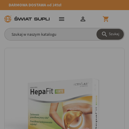
DARMOWA DOSTAWA od 249zł




Szukaj