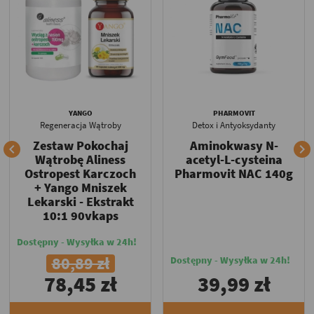
YANGO
PHARMOVIT
Regeneracja Wątroby
Detox i Antyoksydanty
Zestaw Pokochaj
Aminokwasy N-


Wątrobę Aliness
acetyl-L-cysteina
Ostropest Karczoch
Pharmovit NAC 140g
+ Yango Mniszek
Lekarski - Ekstrakt
10:1 90vkaps
Dostępny - Wysyłka w 24h!
80,89 zł
Dostępny - Wysyłka w 24h!
78,45 zł
39,99 zł