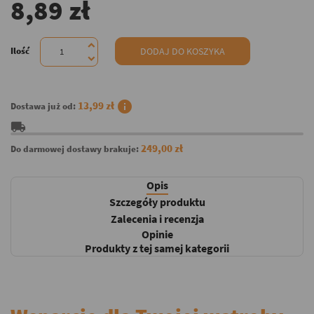
8,89 zł
Ilość
DODAJ DO KOSZYKA
info
13,99 zł
Dostawa już od:
local_shipping
249,00 zł
Do darmowej dostawy brakuje:
Opis
Szczegóły produktu
Zalecenia i recenzja
Opinie
Produkty z tej samej kategorii