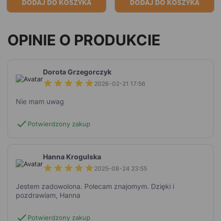
DODAJ DO KOSZYKA
DODAJ DO KOSZYKA
OPINIE O PRODUKCIE
Dorota Grzegorczyk
2026-02-21 17:56
Nie mam uwag
check
Potwierdzony zakup
Hanna Krogulska
2025-08-24 23:55
Jestem zadowolona. Polecam znajomym. Dzięki i
pozdrawiam, Hanna
check
Potwierdzony zakup