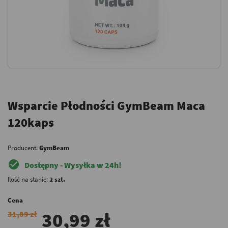
Wsparcie Płodności GymBeam Maca
120kaps
Producent:
GymBeam
check_circle
Dostępny - Wysyłka w 24h!
Ilość na stanie:
2 szt.
Cena
30,99 zł
31,89 zł