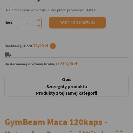
Najniższa cena w okresie 30 dni przed promocją:
31,89 zł
Ilość
DODAJ DO KOSZYKA
info
13,99 zł
Dostawa już od:
local_shipping
249,00 zł
Do darmowej dostawy brakuje:
Opis
Szczegóły produktu
Produkty z tej samej kategorii
GymBeam Maca 120kaps -