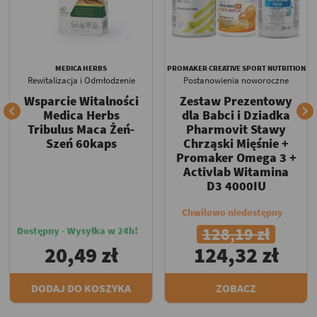
MEDICA HERBS
PROMAKER CREATIVE SPORT NUTRITION
Rewitalizacja i Odmłodzenie
Postanowienia noworoczne
Wsparcie Witalności
Zestaw Prezentowy


Medica Herbs
dla Babci i Dziadka
Tribulus Maca Żeń-
Pharmovit Stawy
Szeń 60kaps
Chrząski Mięśnie +
Promaker Omega 3 +
Activlab Witamina
D3 4000IU
Chwilowo niedostępny
128,19 zł
Dostępny - Wysyłka w 24h!
20,49 zł
124,32 zł
DODAJ DO KOSZYKA
ZOBACZ