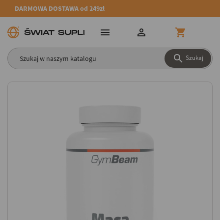
DARMOWA DOSTAWA od 249zł




Szukaj