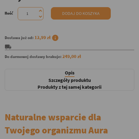
Ilość
DODAJ DO KOSZYKA
info
13,99 zł
Dostawa już od:
local_shipping
249,00 zł
Do darmowej dostawy brakuje:
Opis
Szczegóły produktu
Produkty z tej samej kategorii
Naturalne wsparcie dla
Twojego organizmu Aura