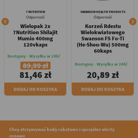
7 NUTRITION
SWANSON HEALTH PRODUCTS
Odporność
Odporność


Wielopak 2x
Korzeń Rdestu
7Nutrition Shilajit
Wielokwiatowego
Mumio 400mg
Swanson FS Fo-Ti
120vkaps
(He-Shou-Wu) 500mg
60kaps
Dostępny - Wysyłka w 24h!
89,99 zł
Dostępny - Wysyłka w 24h!
81,46 zł
20,89 zł
DODAJ DO KOSZYKA
DODAJ DO KOSZYKA
Chcę otrzymywać kody rabatowe i specjalne oferty
cenowe