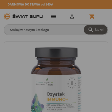
DARMOWA DOSTAWA od 249zł




Szukaj