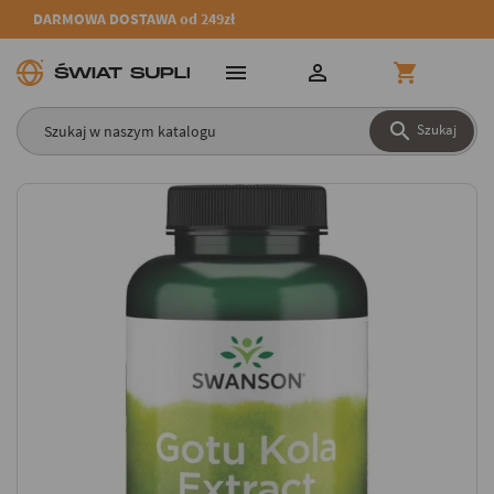
DARMOWA DOSTAWA od 249zł




Szukaj