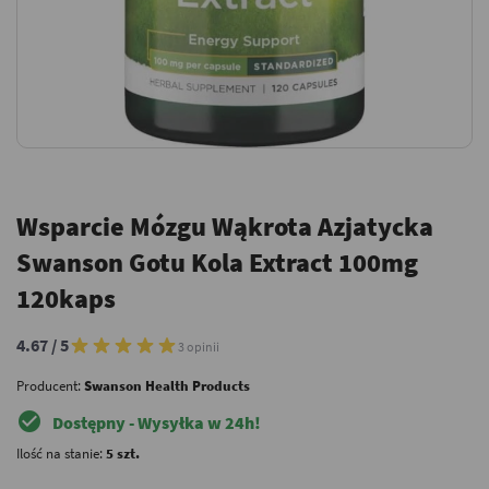
Wsparcie Mózgu Wąkrota Azjatycka
Swanson Gotu Kola Extract 100mg
120kaps
4.67 / 5
3 opinii
Producent:
Swanson Health Products
check_circle
Dostępny - Wysyłka w 24h!
Ilość na stanie:
5 szt.