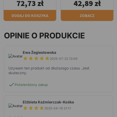
72,73 zł
42,89 zł
DODAJ DO KOSZYKA
ZOBACZ
OPINIE O PRODUKCIE
Ewa Żegiestowska
2025-07-22 13:09
Używam ten produkt od dłuższego czasu .Jest
skuteczny.
check
Potwierdzony zakup
Elżbieta Kaźmierczak-Kośka
2025-04-19 21:11