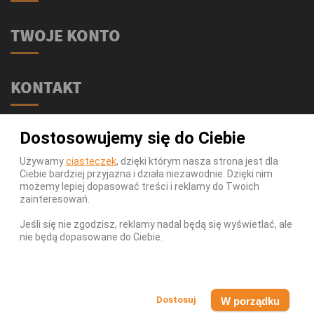
TWOJE KONTO
KONTAKT
Świat Supli - Suplementy i odżywki
Dostosowujemy się do Ciebie
ul. Stołeczna 2/lok 102
15-879 Białystok
Używamy
ciasteczek
, dzięki którym nasza strona jest dla
Ciebie bardziej przyjazna i działa niezawodnie. Dzięki nim
539 111 590
Telefon:
możemy lepiej dopasować treści i reklamy do Twoich
Infolinia:
Pn-Pt 9-17
zainteresowań.
info@swiatsupli.pl
E-mail:
Jeśli się nie zgodzisz, reklamy nadal będą się wyświetlać, ale
nie będą dopasowane do Ciebie.
© Copyright 2026 Świat Supli - Suplementy i odżywki. All
Rights Reserved.
W porządku