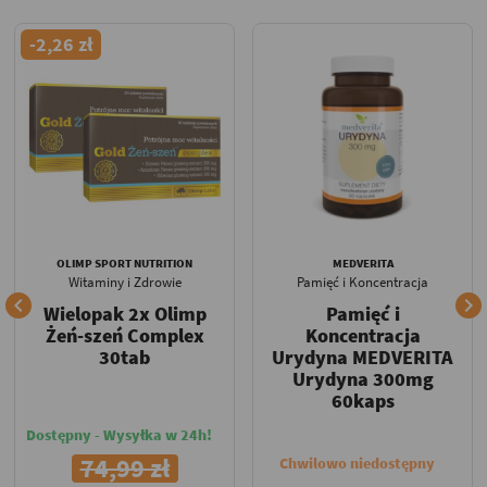
-2,26 zł
OLIMP SPORT NUTRITION
MEDVERITA
Witaminy i Zdrowie
Pamięć i Koncentracja


Wielopak 2x Olimp
Pamięć i
Żeń-szeń Complex
Koncentracja
30tab
Urydyna MEDVERITA
Urydyna 300mg
60kaps
Dostępny - Wysyłka w 24h!
74,99 zł
Chwilowo niedostępny