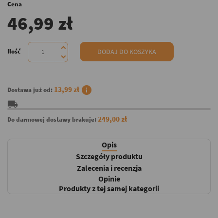
Cena
46,99 zł
Ilość
DODAJ DO KOSZYKA
info
13,99 zł
Dostawa już od:
local_shipping
249,00 zł
Do darmowej dostawy brakuje:
Opis
Szczegóły produktu
Zalecenia i recenzja
Opinie
Produkty z tej samej kategorii