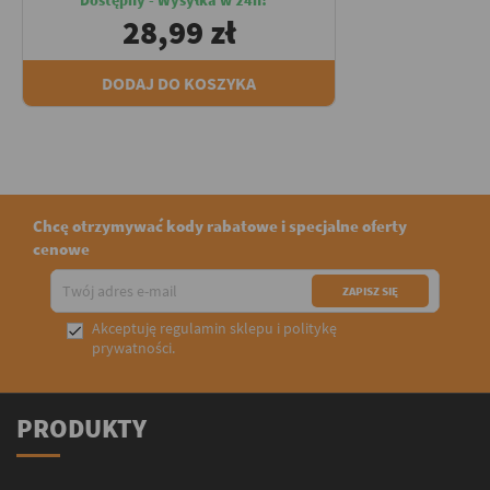
28,99 zł
DODAJ DO KOSZYKA
Chcę otrzymywać kody rabatowe i specjalne oferty
cenowe
Akceptuję
regulamin sklepu
i
politykę

prywatności
.
PRODUKTY