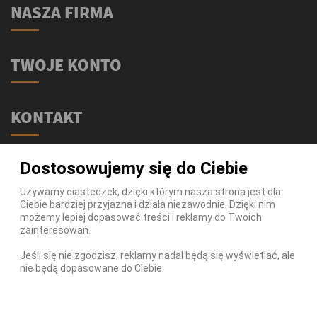
NASZA FIRMA
TWOJE KONTO
KONTAKT
Świat Supli - Suplementy i odżywki
Dostosowujemy się do Ciebie
ul. Stołeczna 2/lok 102
15-879 Białystok
Używamy ciasteczek, dzięki którym nasza strona jest dla
Ciebie bardziej przyjazna i działa niezawodnie. Dzięki nim
539 111 590
Telefon:
możemy lepiej dopasować treści i reklamy do Twoich
Infolinia:
Pn-Pt 9-17
zainteresowań.
info@swiatsupli.pl
E-mail:
Jeśli się nie zgodzisz, reklamy nadal będą się wyświetlać, ale
nie będą dopasowane do Ciebie.
© Copyright 2026 Świat Supli - Suplementy i odżywki. All
Rights Reserved.