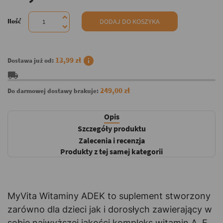
Ilość
DODAJ DO KOSZYKA
info
13,99 zł
Dostawa już od:
local_shipping
249,00 zł
Do darmowej dostawy brakuje:
Opis
Szczegóły produktu
Zalecenia i recenzja
Produkty z tej samej kategorii
MyVita Witaminy ADEK to suplement stworzony
zarówno dla dzieci jak i dorosłych zawierający w
sobie najwyższej jakości kompleks witamin A, E,