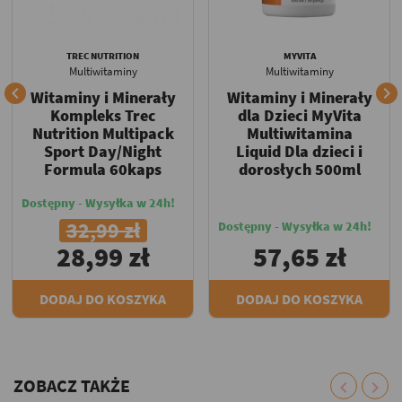
TREC NUTRITION
MYVITA
Multiwitaminy
Multiwitaminy


Witaminy i Minerały
Witaminy i Minerały
Kompleks Trec
dla Dzieci MyVita
Nutrition Multipack
Multiwitamina
Sport Day/Night
Liquid Dla dzieci i
Formula 60kaps
dorosłych 500ml
Dostępny - Wysyłka w 24h!
32,99 zł
Dostępny - Wysyłka w 24h!
28,99 zł
57,65 zł
DODAJ DO KOSZYKA
DODAJ DO KOSZYKA
ZOBACZ TAKŻE
chevron_left
chevron_right