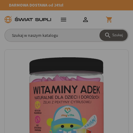
DARMOWA DOSTAWA od 249zł




Szukaj