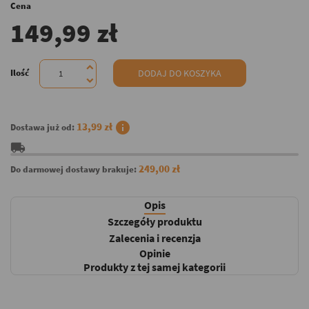
Cena
149,99 zł
Ilość
DODAJ DO KOSZYKA
info
13,99 zł
Dostawa już od:
local_shipping
249,00 zł
Do darmowej dostawy brakuje:
Opis
Szczegóły produktu
Zalecenia i recenzja
Opinie
Produkty z tej samej kategorii