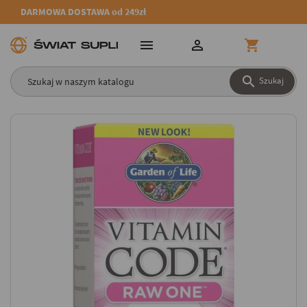
DARMOWA DOSTAWA od 249zł




Szukaj