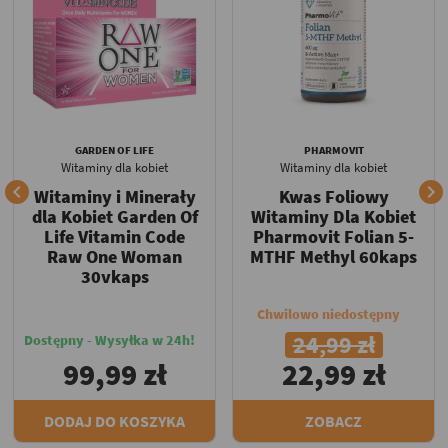
GARDEN OF LIFE
PHARMOVIT
Witaminy dla kobiet
Witaminy dla kobiet


Witaminy i Minerały
Kwas Foliowy
dla Kobiet Garden Of
Witaminy Dla Kobiet
Life Vitamin Code
Pharmovit Folian 5-
Raw One Woman
MTHF Methyl 60kaps
30vkaps
Chwilowo niedostępny
24,99 zł
Dostępny - Wysyłka w 24h!
99,99 zł
22,99 zł
DODAJ DO KOSZYKA
ZOBACZ