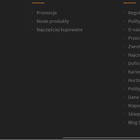
Promocje
Regu
Nowe produkty
Polit
Najczęściej kupowane
O nas
Przesy
Zwrot
Najcz
Dofin
Karie
Hurto
Polit
Dane 
Mapa 
Sklep
Blog 