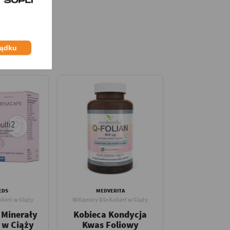
ządku
EDS
MEDVERITA
biet w Ciąży
Witaminy Dla Kobiet w Ciąży
 Minerały
Kobieca Kondycja
 w Ciąży
Kwas Foliowy