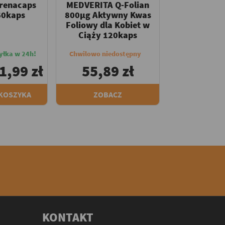
renacaps
MEDVERITA Q-Folian
60kaps
800µg Aktywny Kwas
Foliowy dla Kobiet w
Ciąży 120kaps
yłka w 24h!
Chwilowo niedostępny
1,99 zł
55,89 zł
 KOSZYKA
ZOBACZ
KONTAKT