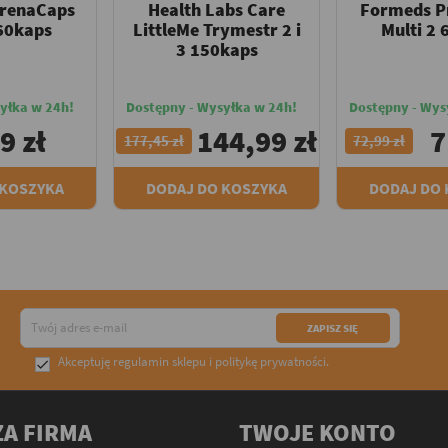
renaCaps
Health Labs Care
Formeds P
60kaps
LittleMe Trymestr 2 i
Multi 2 
3 150kaps
yłka w 24h!
Dostępny - Wysyłka w 24h!
Dostępny - Wys
9 zł
144,99 zł
7
177,45 zł
72,99 zł
 KOSZYKA
DODAJ DO KOSZYKA
DODAJ DO
Akceptuję
regulamin sklepu
i
politykę prywatności
.

A FIRMA
TWOJE KONTO