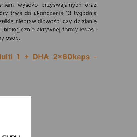
eniem wysoko przyswajalnych oraz
tóry trwa do ukończenia 13 tygodnia
elkie nieprawidłowości czy działanie
 biologicznie aktywnej formy kwasu
py osób.
Multi 1 + DHA 2x60kaps -