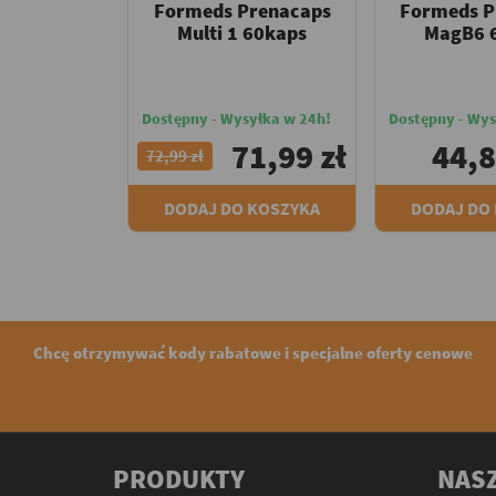
Formeds Prenacaps
Formeds P
Multi 1 60kaps
MagB6 
Dostępny - Wysyłka w 24h!
Dostępny - Wys
71,99 zł
44,8
72,99 zł
DODAJ DO KOSZYKA
DODAJ DO
Chcę otrzymywać kody rabatowe i specjalne oferty cenowe
PRODUKTY
NASZ