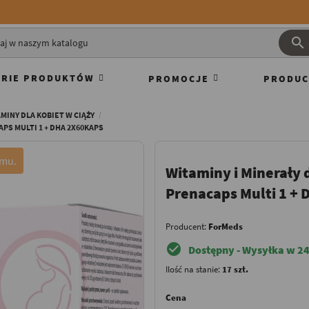

RIE PRODUKTÓW
PROMOCJE
PRODUC
MINY DLA KOBIET W CIĄŻY
PS MULTI 1 + DHA 2X60KAPS
emu.
Witaminy i Minerały 
Prenacaps Multi 1 +
Producent:
ForMeds
check_circle
Dostępny - Wysyłka w 24
Ilość na stanie:
17 szt.
Cena