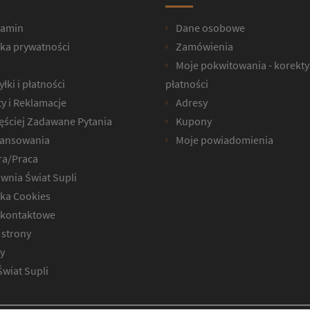
lamin
Dane osobowe
yka prywatności
Zamówienia
Moje pokwitowania - korekty
łki i płatności
płatności
y i Reklamacje
Adresy
ęściej Zadawane Pytania
Kupony
ansowania
Moje powiadomienia
ra/Praca
wnia Świat Supli
yka Cookies
kontaktowe
strony
y
Świat Supli