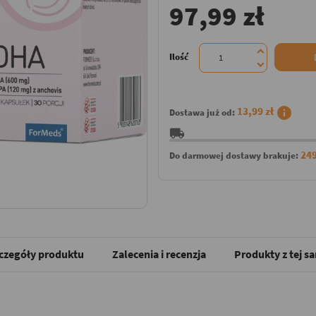
97,99 zł
Ilość
info
13,99 zł
Dostawa już od:
local_shipping
249
Do darmowej dostawy brakuje:
czegóły produktu
Zalecenia i recenzja
Produkty z tej s