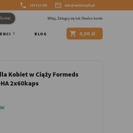


539 111 590
info@swiatsupli.pl
Szukaj
Witaj,
Zaloguj się
lub
Stwórz konto

0,00 zł
ENCI
BLOG
dla Kobiet w Ciąży Formeds
 DHA 2x60kaps
h!