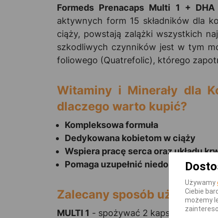
Formeds Prenacaps Multi 1 + DHA
aktywnych form 15 składników dla kob
ciąży, powstają zalążki wszystkich n
szkodliwych czynników jest w tym mo
foliowego (Quatrefolic), którego zapo
Witaminy i Minerały dla 
dlaczego warto kupić?
Kompleksowa formuła
Dedykowana kobietom w ciąży
Wspiera pracę serca oraz układu k
Pomaga uzupełnić niedobory
Dosto
Używamy
Ciebie bar
Zalecany sposób użycia:
możemy le
zainteres
MULTI 1
- spożywać 2 kapsułki 1 razie d