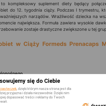
to kompleksowy suplement diety będący połącz
iet do 12. tygodnia ciąży. Podczas I trymestru, k
ajważniejszych narządów. Wrażliwość dziecka na wsz
mencie największa. Formuła zawiera wysokie dawki
trzebowanie zostaje drastyczne zwiększone u tej gru
Kobiet w Ciąży Formeds Prenacaps 
rwionośnego
sowujemy się do Ciebie
ciasteczek
, dzięki którym nasza strona jest dla
dziej przyjazna i działa niezawodnie. Dzięki nim
piej dopasować treści i reklamy do Twoich
owań.
ziennie w trakcie posiłku.