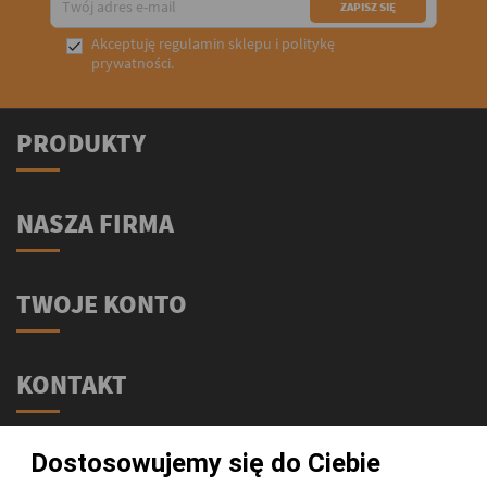
Akceptuję
regulamin sklepu
i
politykę

prywatności
.
PRODUKTY
NASZA FIRMA
TWOJE KONTO
KONTAKT
Świat Supli - Suplementy i odżywki
Dostosowujemy się do Ciebie
ul. Stołeczna 2/lok 102