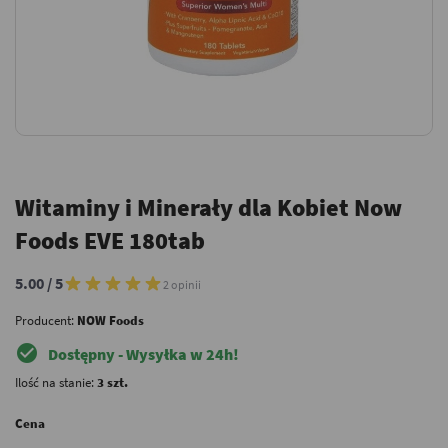
Witaminy i Minerały dla Kobiet Now
Foods EVE 180tab
5.00 / 5
2 opinii
Producent:
NOW Foods
check_circle
Dostępny - Wysyłka w 24h!
Ilość na stanie:
3 szt.
Cena