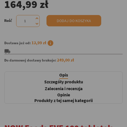
164,99 zł
Ilość
DODAJ DO KOSZYKA
info
13,99 zł
Dostawa już od:
local_shipping
249,00 zł
Do darmowej dostawy brakuje:
Opis
Szczegóły produktu
Zalecenia i recenzja
Opinie
Produkty z tej samej kategorii