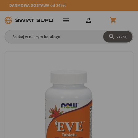
DARMOWA DOSTAWA od 249zł




Szukaj