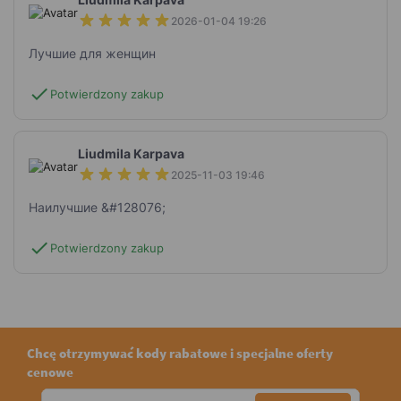
2026-01-04 19:26
Лучшие для женщин
check
Potwierdzony zakup
Liudmila Karpava
2025-11-03 19:46
Наилучшие &#128076;
check
Potwierdzony zakup
Chcę otrzymywać kody rabatowe i specjalne oferty
cenowe