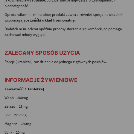
jakości ekstrakty roślinne, co gwarantuje najwyższą przyswajalność i
biodostępność.
Oprócz witamin i minerałów, produkt zawiera również specjalne składniki
wspomagające
żeńśki układ hormonalny
.
Dodatek m.in. selenu opóźnia procesy starzenia się komórek, co pomaga
zachować młody wygląd.
-
ZALECANY SPOSÓB UŻYCIA
Porcję (3 tabletki) raz dziennie do jednego z głównych posiłków.
-
INFORMACJE ŻYWIENIOWE
Zawartość [1 tabletka]
Wapń 500mg
Żelazo 18mg
Jod 225mcg
Magnez 250mg
Cynk 20mg