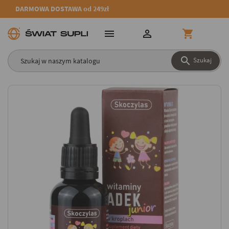
DARMOWA DOSTAWA od 249zł




Szukaj