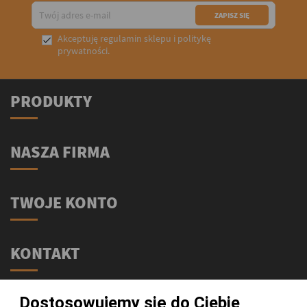
Akceptuję
regulamin sklepu
i
politykę

prywatności
.
PRODUKTY
NASZA FIRMA
TWOJE KONTO
KONTAKT
Świat Supli - Suplementy i odżywki
Dostosowujemy się do Ciebie