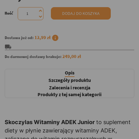
Ilość
DODAJ DO KOSZYKA
info
13,99 zł
Dostawa już od:
local_shipping
249,00 zł
Do darmowej dostawy brakuje:
Opis
Szczegóły produktu
Zalecenia i recenzja
Produkty z tej samej kategorii
Skoczylas Witaminy ADEK Junior
to suplement
diety w płynie zawierający witaminy ADEK,
zaliczane do witamin rozpuszczalnych w