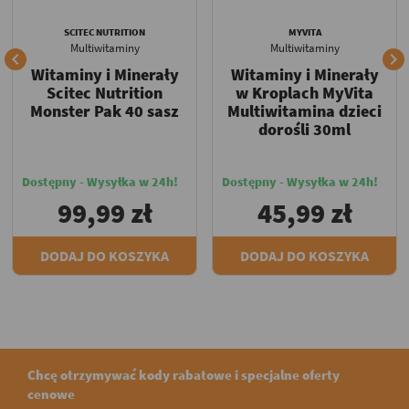
SCITEC NUTRITION
MYVITA
Multiwitaminy
Multiwitaminy


Witaminy i Minerały
Witaminy i Minerały
Scitec Nutrition
w Kroplach MyVita
Monster Pak 40 sasz
Multiwitamina dzieci
dorośli 30ml
Dostępny - Wysyłka w 24h!
Dostępny - Wysyłka w 24h!
99,99 zł
45,99 zł
DODAJ DO KOSZYKA
DODAJ DO KOSZYKA
Chcę otrzymywać kody rabatowe i specjalne oferty
cenowe