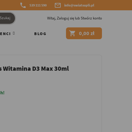


539 111 590
info@swiatsupli.pl
Szukaj
Witaj,
Zaloguj się
lub
Stwórz konto

0,00 zł
ENCI
BLOG
s Witamina D3 Max 30ml
h!