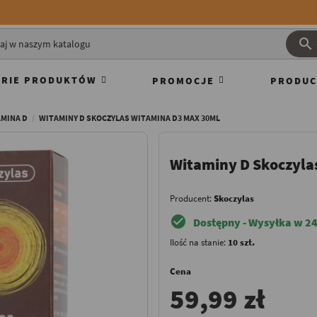

RIE PRODUKTÓW
PROMOCJE
PRODUC
MINA D
WITAMINY D SKOCZYLAS WITAMINA D3 MAX 30ML
Witaminy D Skoczyla
Producent:
Skoczylas
check_circle
Dostępny - Wysyłka w 24
Ilość na stanie:
10 szt.
Cena
59,99 zł