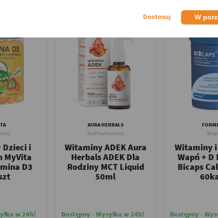
W por
-1,80 zł
TA
AURA HERBALS
FORM
ność
Multiwitaminy
Wap
Dzieci i
Witaminy ADEK Aura
Witaminy i
h MyVita
Herbals ADEK Dla
Wapń + D
amina D3
Rodziny MCT Liquid
Bicaps Ca
szt
50ml
60k
yłka w 24h!
Dostępny - Wysyłka w 24h!
Dostępny - Wys