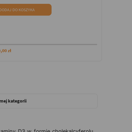
DODAJ DO KOSZYKA
,00 zł
amej kategorii
aminy D3 w formie cholekalcyferolu