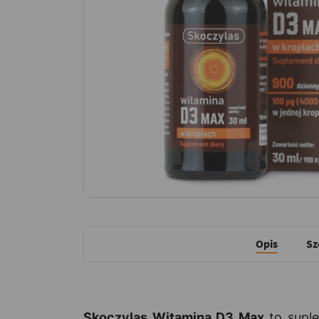
Opis
Sz
Skoczylas Witamina D3 Max
to suple