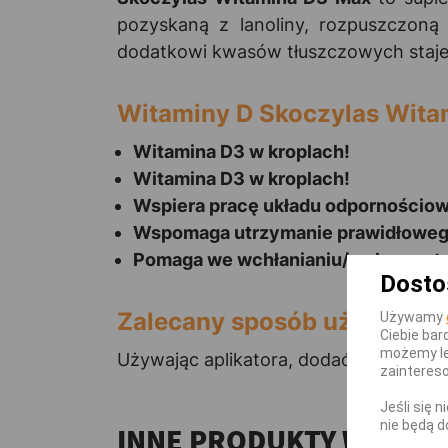
pozyskaną z lanoliny, rozpuszczoną 
dodatkowi kwasów tłuszczowych staje 
Witaminy D Skoczylas Wita
Witamina D3 w kroplach!
Witamina D3 w kroplach!
Wspiera pracę układu odpornościo
Wspomaga utrzymanie prawidłowego 
Pomaga we wchłanianiu/wykorzystyw
Dosto
Zalecany sposób użycia:
Używamy
Ciebie bar
możemy le
Używając aplikatora, dodać 1 porcję r
zainteres
Jeśli się 
nie będą d
INNE PRODUKTY W TEJ 