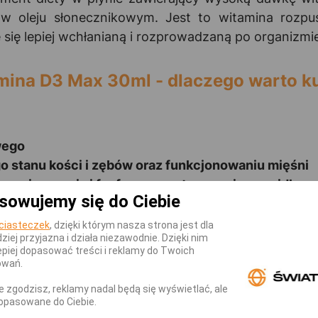
w oleju słonecznikowym. Jest to witamina rozpus
się lepiej wchłanianą i rozprowadzaną po organizmi
mina D3 Max 30ml - dlaczego warto k
wego
stanu kości i zębów oraz funkcjonowaniu mięśni
aniu wapnia i fosforu oraz utrzymaniu prawidłow
sowujemy się do Ciebie
ciasteczek
, dzięki którym nasza strona jest dla
dziej przyjazna i działa niezawodnie. Dzięki nim
piej dopasować treści i reklamy do Twoich
az dziennie do wody, soku, lub innego chłodzonego p
owań.
nie zgodzisz, reklamy nadal będą się wyświetlać, ale
opasowane do Ciebie.
KATEGORII