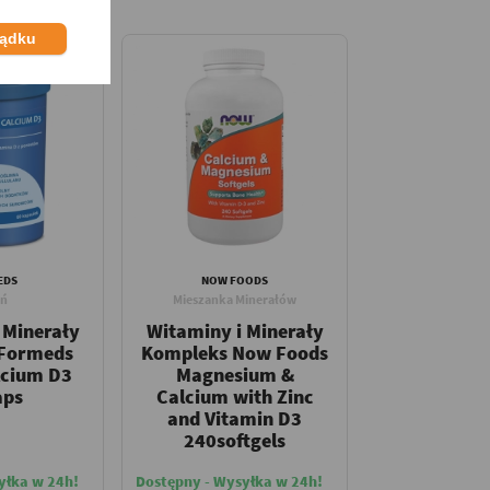
ządku
EDS
NOW FOODS
ń
Mieszanka Minerałów
 Minerały
Witaminy i Minerały
 Formeds
Kompleks Now Foods
lcium D3
Magnesium &
aps
Calcium with Zinc
and Vitamin D3
240softgels
yłka w 24h!
Dostępny - Wysyłka w 24h!