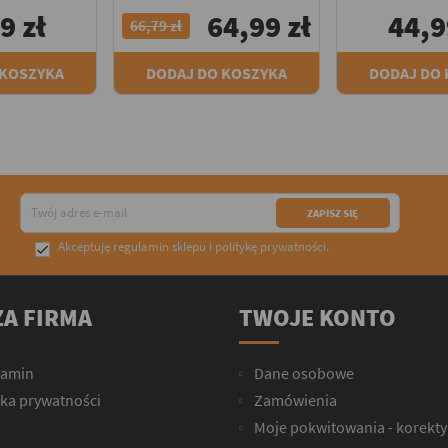
9 zł
64,99 zł
44,9
66,79 zł
 KOSZYKA
DODAJ DO KOSZYKA
DODAJ DO
Akceptuję
regulamin sklepu
i
politykę prywatności
.

A FIRMA
TWOJE KONTO
lamin
Dane osobowe
yka prywatności
Zamówienia
Moje pokwitowania - korekty