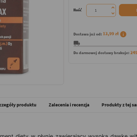
Ilość
info
13,99 zł
Dostawa już od:
local_shipping
249
Do darmowej dostawy brakuje:
czegóły produktu
Zalecenia i recenzja
Produkty z tej s
ment diety w płynie zawierający wysoką dawkę wit