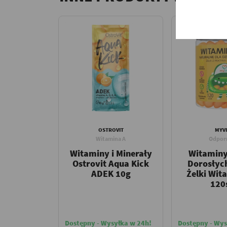
OSTROVIT
MYVI
Witamina A
Odpor
Witaminy i Minerały
Witaminy 
Ostrovit Aqua Kick
Dorosłyc
ADEK 10g
Żelki Wit
120
Dostępny - Wysyłka w 24h!
Dostępny - Wys