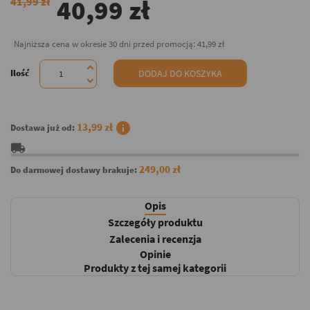
40,99 zł
41,99 zł
Najniższa cena w okresie 30 dni przed promocją:
41,99 zł
Ilość
DODAJ DO KOSZYKA
info
13,99 zł
Dostawa już od:
local_shipping
249,00 zł
Do darmowej dostawy brakuje:
Opis
Szczegóły produktu
Zalecenia i recenzja
Opinie
Produkty z tej samej kategorii