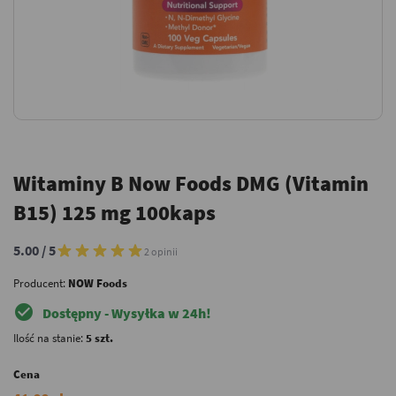
Witaminy B Now Foods DMG (Vitamin
B15) 125 mg 100kaps
5.00 / 5
2 opinii
Producent:
NOW Foods
check_circle
Dostępny - Wysyłka w 24h!
Ilość na stanie:
5 szt.
Cena