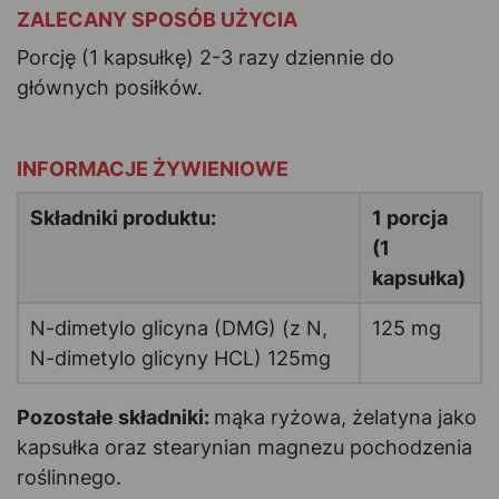
ZALECANY SPOSÓB UŻYCIA
Porcję (1 kapsułkę) 2-3 razy dziennie do
głównych posiłków.
-
INFORMACJE ŻYWIENIOWE
Składniki produktu:
1 porcja
(1
kapsułka)
N-dimetylo
glicyna
(
DMG
) (z N,
125 mg
N-dimetylo
glicyny
HCL) 125mg
Pozostałe składniki:
mąka ryżowa, żelatyna jako
kapsułka oraz stearynian magnezu pochodzenia
roślinnego.