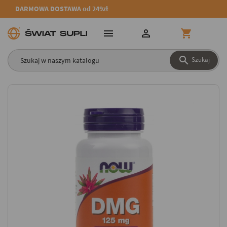
DARMOWA DOSTAWA od 249zł




Szukaj