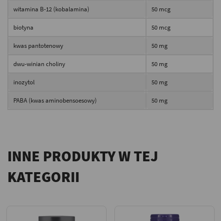
witamina B-12 (kobalamina)
50 mcg
biotyna
50 mcg
kwas pantotenowy
50 mg
dwu-winian choliny
50 mg
inozytol
50 mg
PABA (kwas aminobensoesowy)
50 mg
INNE PRODUKTY W TEJ
KATEGORII