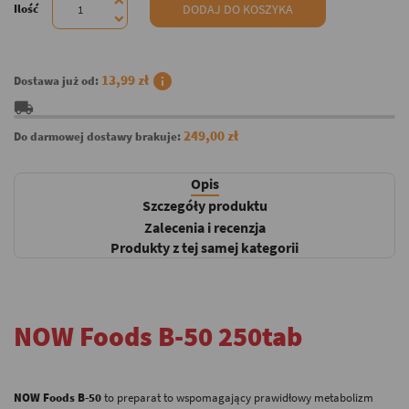
Ilość
DODAJ DO KOSZYKA
info
13,99 zł
Dostawa już od:
local_shipping
249,00 zł
Do darmowej dostawy brakuje:
Opis
Szczegóły produktu
Zalecenia i recenzja
Produkty z tej samej kategorii
NOW Foods B-50 250tab
-
NOW Foods B-50
to preparat to wspomagający prawidłowy metabolizm