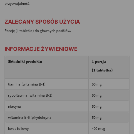
przyswajalność.
-
ZALECANY SPOSÓB UŻYCIA
Porcję (1 tabletka) do głównych posiłków.
-
INFORMACJE ŻYWIENIOWE
Składniki produktu
1 porcja
(1 tabletka)
tiamina (witamina B-1)
50 mg
ryboflawina (witamina B-2)
50 mg
niacyna
50 mg
witamina B-6 (pirydoksyna)
50 mg
kwas foliowy
400 mcg