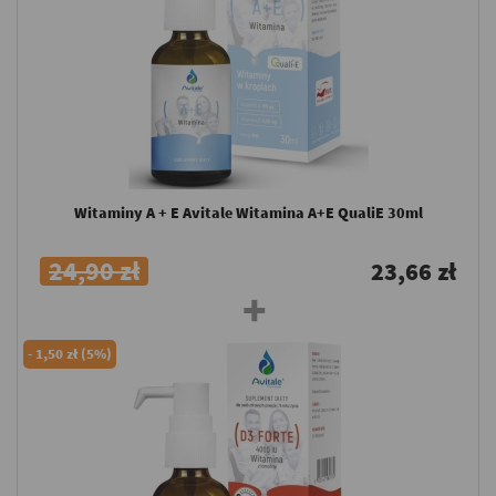
Witaminy A + E Avitale Witamina A+E QualiE 30ml
24,90 zł
23,66 zł
-
1,50 zł (5%)