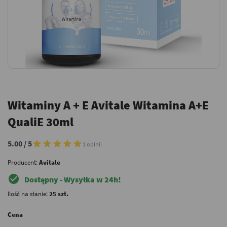
Witaminy A + E Avitale Witamina A+E
QualiE 30ml
5.00 / 5
1 opinii
Producent:
Avitale
check_circle
Dostępny - Wysyłka w 24h!
Ilość na stanie:
25 szt.
Cena