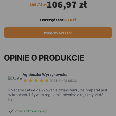
106,97 zł
109,71 zł
Oszczędzasz
2,74 zł
DODAJ DO KOSZYKA
OPINIE O PRODUKCIE
Agnieszka Wyrzykowska
2024-11-28 05:36
Polecam! Łatwe dawkowanie dzięki temu, że preparat jest
w kroplach. Używam regularnie również z tej firmy vitd3 i
k2.
check
Potwierdzony zakup