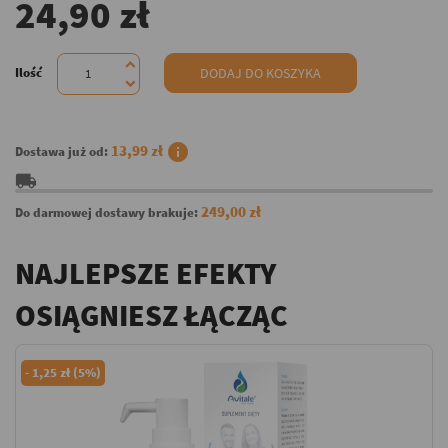
24,90 zł
Ilość
DODAJ DO KOSZYKA
info
13,99 zł
Dostawa już od:
local_shipping
249,00 zł
Do darmowej dostawy brakuje:
NAJLEPSZE EFEKTY
OSIĄGNIESZ ŁĄCZĄC
-
1,25 zł (5%)