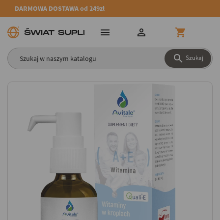
DARMOWA DOSTAWA od 249zł




Szukaj