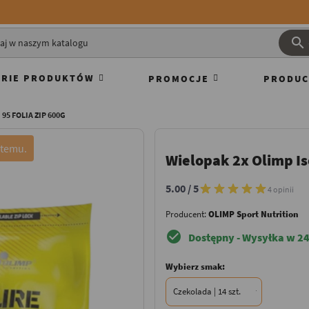

RIE PRODUKTÓW
PROMOCJE
PRODUC
95 FOLIA ZIP 600G
Wielopak 2x Olimp Is
5.00 / 5
4 opinii
Producent:
OLIMP Sport Nutrition
check_circle
Dostępny - Wysyłka w 24
Wybierz smak: