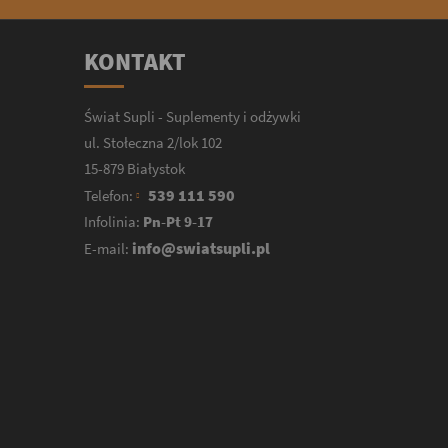
KONTAKT
Świat Supli - Suplementy i odżywki
ul. Stołeczna 2/lok 102
15-879 Białystok
539 111 590
Telefon:
Infolinia:
Pn-Pt 9-17
info@swiatsupli.pl
E-mail: