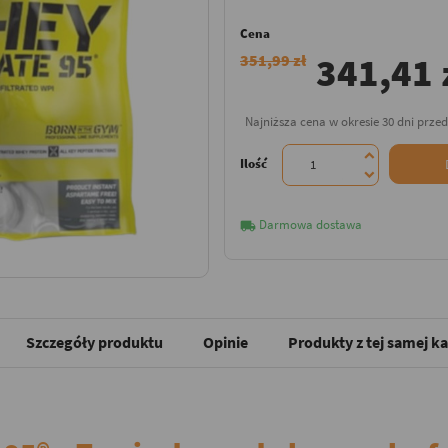
Cena
341,41 
351,99 zł
Najniższa cena w okresie 30 dni prze
Ilość
Darmowa dostawa
local_shipping
Szczegóły produktu
Opinie
Produkty z tej samej ka