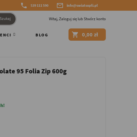


539 111 590
info@swiatsupli.pl
Szukaj
Witaj,
Zaloguj się
lub
Stwórz konto

0,00 zł
ENCI
BLOG
olate 95 Folia Zip 600g
h!