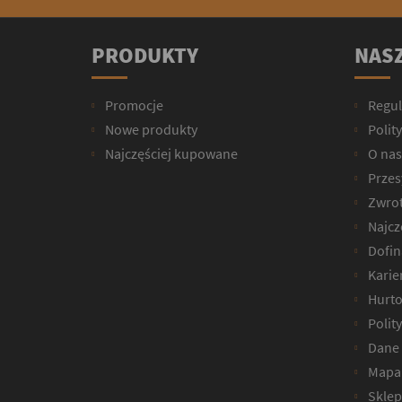
PRODUKTY
NASZ
Promocje
Regu
Nowe produkty
Polit
Najczęściej kupowane
O nas
Przesy
Zwrot
Najcz
Dofin
Karie
Hurto
Polit
Dane 
Mapa 
Sklep