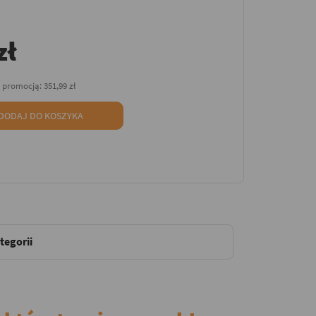
zł
d promocją:
351,99 zł
DODAJ DO KOSZYKA
tegorii