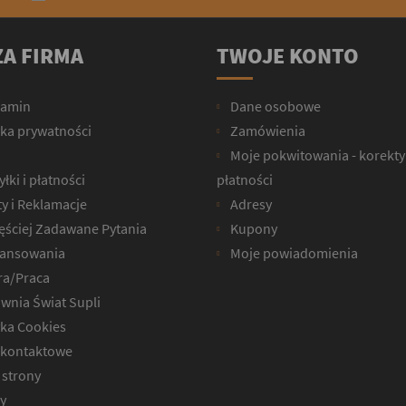
A FIRMA
TWOJE KONTO
lamin
Dane osobowe
yka prywatności
Zamówienia
Moje pokwitowania - korekty
łki i płatności
płatności
y i Reklamacje
Adresy
ęściej Zadawane Pytania
Kupony
ansowania
Moje powiadomienia
ra/Praca
wnia Świat Supli
yka Cookies
kontaktowe
strony
y