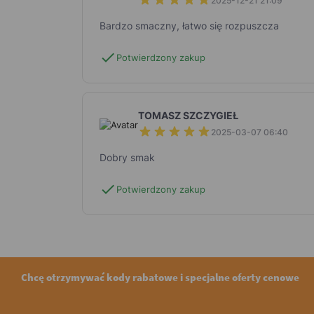
2025-12-21 21:09
Bardzo smaczny, łatwo się rozpuszcza
check
Potwierdzony zakup
TOMASZ SZCZYGIEŁ
2025-03-07 06:40
Dobry smak
check
Potwierdzony zakup
Chcę otrzymywać kody rabatowe i specjalne oferty cenowe