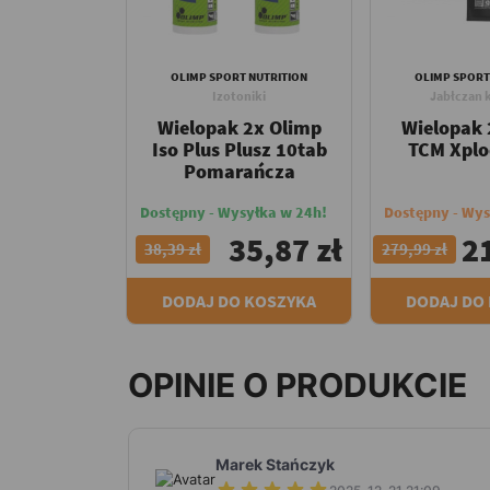
OLIMP SPORT NUTRITION
OLIMP SPORT
Izotoniki
Jabłczan 
Wielopak 2x Olimp
Wielopak 
Iso Plus Plusz 10tab
TCM Xplo
Pomarańcza
Dostępny - Wysyłka w 24h!
Dostępny - Wys
35,87 zł
2
38,39 zł
279,99 zł
DODAJ DO KOSZYKA
DODAJ DO
OPINIE O PRODUKCIE
Marek Stańczyk