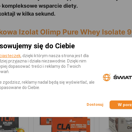
– kompleksowe wsparcie diety.
ktajl w kilka sekund.
kowa Izolat Olimp Pure Whey Isolate 
eniu, pomiędzy posiłkami, po treningu lub przed sne
sowujemy się do Ciebie
o tego shakera przez co najmniej 10 sekund. Spożyć
ciasteczek
, dzięki którym nasza strona jest dla
dziej przyjazna i działa niezawodnie. Dzięki nim
piej dopasować treści i reklamy do Twoich
KATEGORII
owań.
nie zgodzisz, reklamy nadal będą się wyświetlać, ale
opasowane do Ciebie.
-3,90 zł
-47,94 zł
W por