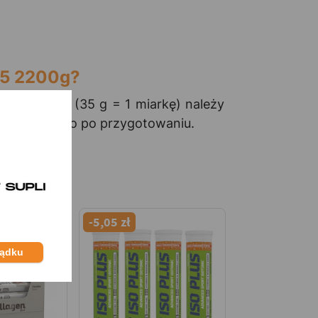
95 2200g?
m). 1 porcję (35 g = 1 miarkę) należy
 bezpośrednio po przygotowaniu.
-5,05 zł
ządku