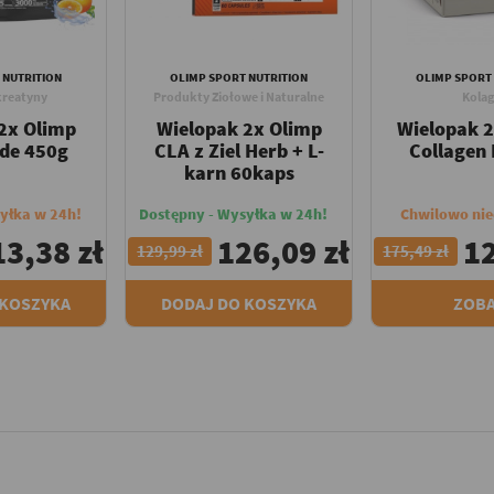
 NUTRITION
OLIMP SPORT NUTRITION
OLIMP SPORT
kreatyny
Produkty Ziołowe i Naturalne
Kola
2x Olimp
Wielopak 2x Olimp
Wielopak 
de 450g
CLA z Ziel Herb + L-
Collagen
karn 60kaps
yłka w 24h!
Dostępny - Wysyłka w 24h!
Chwilowo ni
13,38 zł
126,09 zł
12
129,99 zł
175,49 zł
 KOSZYKA
DODAJ DO KOSZYKA
ZOB