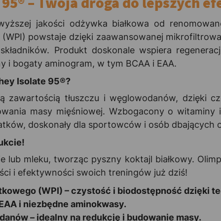
 95® – Twoja droga do lepszych e
wyższej jakości odżywka białkowa od renomowanej
 (WPI) powstaje dzięki zaawansowanej mikrofiltrowa
składników. Produkt doskonale wspiera regeneracj
y i bogaty aminogram, w tym BCAA i EAA.
hey Isolate 95®?
ską zawartością tłuszczu i węglowodanów, dzięki c
udowania masy mięśniowej. Wzbogacony o witaminy i 
atków, doskonały dla sportowców i osób dbających o
ukcie!
e lub mleku, tworząc pyszny koktajl białkowy. Olim
ci i efektywności swoich treningów już dziś!
atkowego (WPI) – czystość i biodostępność dzięki t
EAA i niezbędne aminokwasy.
danów – idealny na redukcję i budowanie masy.