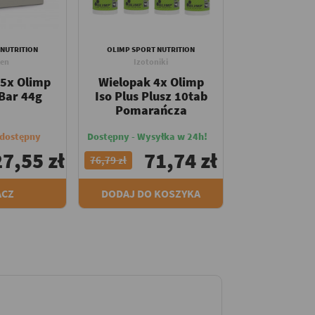
 NUTRITION
OLIMP SPORT NUTRITION
gen
Izotoniki
25x Olimp
Wielopak 4x Olimp
 Bar 44g
Iso Plus Plusz 10tab
Pomarańcza
edostępny
Dostępny - Wysyłka w 24h!
7,55 zł
71,74 zł
76,79 zł
ACZ
DODAJ DO KOSZYKA