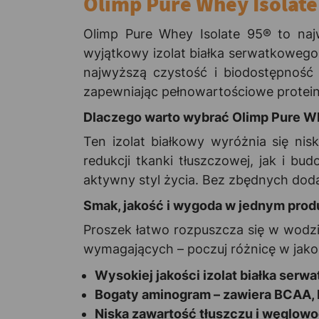
Olimp Pure Whey Isolate
Olimp Pure Whey Isolate 95® to naj
wyjątkowy izolat białka serwatkowego
najwyższą czystość i biodostępność 
zapewniając pełnowartościowe protein
Dlaczego warto wybrać Olimp Pure W
Ten izolat białkowy wyróżnia się ni
redukcji tkanki tłuszczowej, jak i b
aktywny styl życia. Bez zbędnych dod
Smak, jakość i wygoda w jednym prod
Proszek łatwo rozpuszcza się w wodzi
wymagających – poczuj różnicę w jakoś
Wysokiej jakości izolat białka serw
Bogaty aminogram – zawiera BCAA, 
Niska zawartość tłuszczu i węglowo