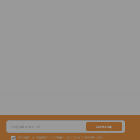
Akceptuję
regulamin sklepu
i
politykę prywatności
.
