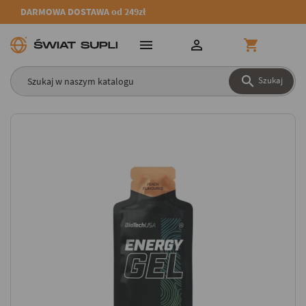
DARMOWA DOSTAWA od 249zł




Szukaj