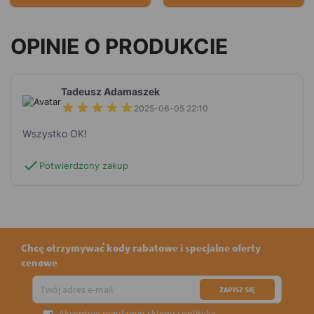
OPINIE O PRODUKCIE
Tadeusz Adamaszek
2025-06-05 22:10
Wszystko OK!
check
Potwierdzony zakup
Chcę otrzymywać kody rabatowe i specjalne oferty
cenowe
Akceptuję
regulamin sklepu
i
politykę