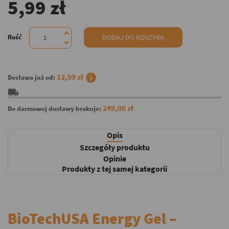
5,99 zł
Ilość
DODAJ DO KOSZYKA
info
13,99 zł
Dostawa już od:
local_shipping
249,00 zł
Do darmowej dostawy brakuje:
Opis
Szczegóły produktu
Opinie
Produkty z tej samej kategorii
BioTechUSA Energy Gel –