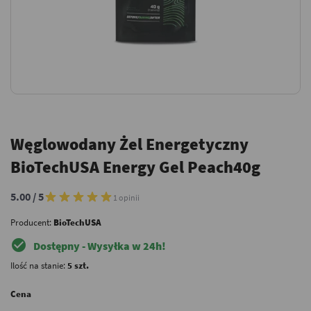
Węglowodany Żel Energetyczny
BioTechUSA Energy Gel Peach40g
5.00 / 5
1 opinii
Producent:
BioTechUSA
check_circle
Dostępny - Wysyłka w 24h!
Ilość na stanie:
5 szt.
Cena