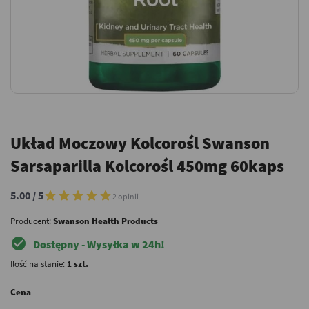
Układ Moczowy Kolcorośl Swanson
Sarsaparilla Kolcorośl 450mg 60kaps
5.00 / 5
2 opinii
Producent:
Swanson Health Products
check_circle
Dostępny - Wysyłka w 24h!
Ilość na stanie:
1 szt.
Cena