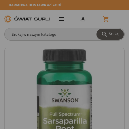
DARMOWA DOSTAWA od 249zł




Szukaj