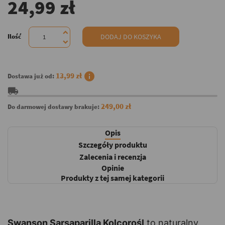
24,99 zł
Ilość
DODAJ DO KOSZYKA
info
13,99 zł
Dostawa już od:
local_shipping
249,00 zł
Do darmowej dostawy brakuje:
Opis
Szczegóły produktu
Zalecenia i recenzja
Opinie
Produkty z tej samej kategorii
Swanson Sarsaparilla Kolcorośl
to naturalny