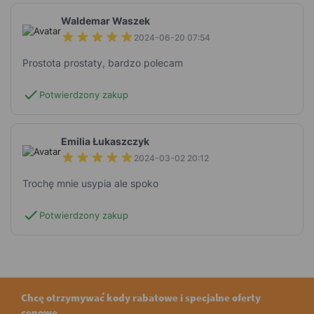
Waldemar Waszek
2024-06-20 07:54
Prostota prostaty, bardzo polecam
check
Potwierdzony zakup
Emilia Łukaszczyk
2024-03-02 20:12
Trochę mnie usypia ale spoko
check
Potwierdzony zakup
Chcę otrzymywać kody rabatowe i specjalne oferty
cenowe