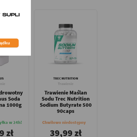
ządku
US
TREC NUTRITION
nie
Trawienie
zdrowotny
Trawienie Maślan
mus Soda
Sodu Trec Nutrition
na 1000g
Sodium Butyrate 500
90caps
yłka w 24h!
Chwilowo niedostępny
9 zł
39,99 zł