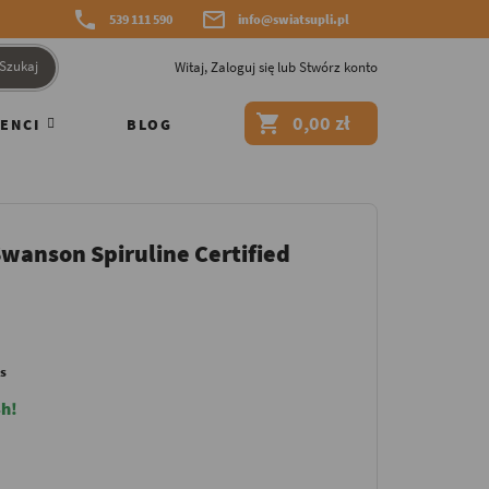


539 111 590
info@swiatsupli.pl
Szukaj
Witaj,
Zaloguj się
lub
Stwórz konto

0,00 zł
ENCI
BLOG
Swanson Spiruline Certified
s
h!