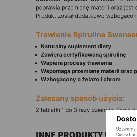
poprawia przemianę materii oraz jes
Produkt został dodatkowo wzbogacony
Trawienie Spirulina Swanson
Naturalny suplement diety
Zawiera certyfikowaną spirulinę
Wspiera procesy trawienia
Wspomaga przemianę materii oraz 
Wzbogacony o żelazo i chrom
Zalecany sposób użycia:
2 tabletki 1 do 3 razy dziennie. Popić 
Dosto
Używamy
INNE PRODUKTY W TEJ 
Ciebie bar