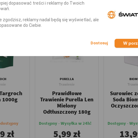
piej dopasować treści i reklamy do Twoich
owań.
Nowy
nie zgodzisz, reklamy nadal będą się wyświetlać, ale
opasowane do Ciebie.
W por
ROCH
PURELLA
BIOM
enie
Trawienie
Trawie
 Targroch
Prawidłowe
Surowiec 
a 1000g
Trawienie Purella Len
Soda Bio
Mielony
Oczyszczo
Odtłuszczony 180g
edostępny
Dostępny - Wysyłka w 24h!
Dostępny - Wys
9 zł
5,99 zł
13,9