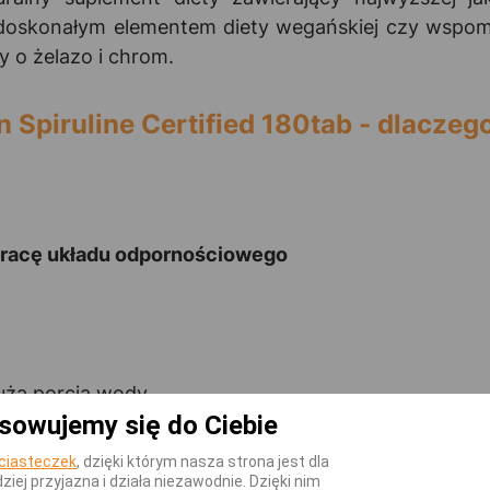
t doskonałym elementem diety wegańskiej czy wspom
 o żelazo i chrom.
 Spiruline Certified 180tab - dlaczeg
pracę układu odpornościowego
dużą porcją wody.
sowujemy się do Ciebie
ciasteczek
, dzięki którym nasza strona jest dla
KATEGORII
dziej przyjazna i działa niezawodnie. Dzięki nim