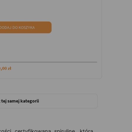
DODAJ DO KOSZYKA
,00 zł
 tej samej kategorii
ści certyfikowaną spirulinę, która