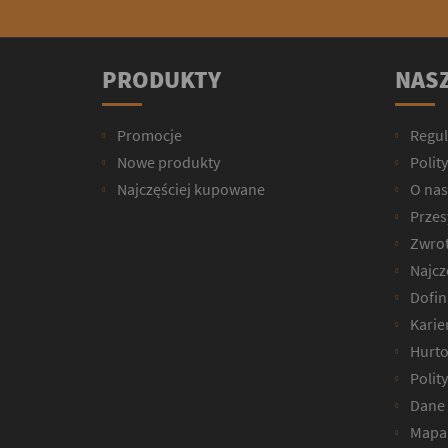
PRODUKTY
NASZ
Promocje
Regu
Nowe produkty
Polit
Najczęściej kupowane
O nas
Przesy
Zwrot
Najcz
Dofin
Karie
Hurto
Polit
Dane 
Mapa 