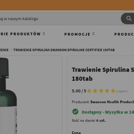

RIE PRODUKTÓW
PROMOCJE
PRODUC
IENIE
TRAWIENIE SPIRULINA SWANSON SPIRULINE CERTIFIED 180TAB
Trawienie Spirulina 
180tab
5.00 / 5
1 opinii
Producent:
Swanson Health Product
check_circle
Dostępny - Wysyłka w 24
Ilość na stanie:
6 szt.
Cena