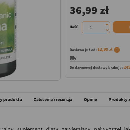
36,99 zł
Ilość
info
13,99 zł
Dostawa już od:
local_shipping
249
Do darmowej dostawy brakuje:
y produktu
Zalecenia i recenzja
Opinie
Produkty z
ralny suplement diety zawierający najwyższej jako