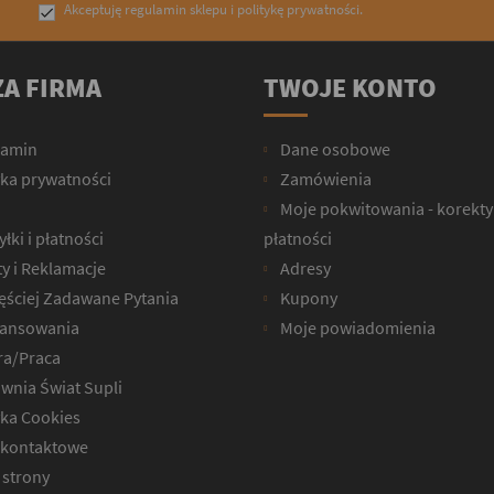
Akceptuję
regulamin sklepu
i
politykę prywatności
.

A FIRMA
TWOJE KONTO
lamin
Dane osobowe
yka prywatności
Zamówienia
Moje pokwitowania - korekty
łki i płatności
płatności
y i Reklamacje
Adresy
ęściej Zadawane Pytania
Kupony
ansowania
Moje powiadomienia
ra/Praca
wnia Świat Supli
yka Cookies
kontaktowe
strony