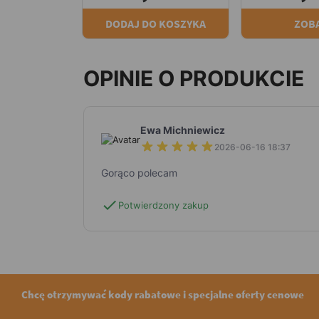
DODAJ DO KOSZYKA
ZOB
OPINIE O PRODUKCIE
Ewa Michniewicz
2026-06-16 18:37
Gorąco polecam
check
Potwierdzony zakup
Chcę otrzymywać kody rabatowe i specjalne oferty cenowe