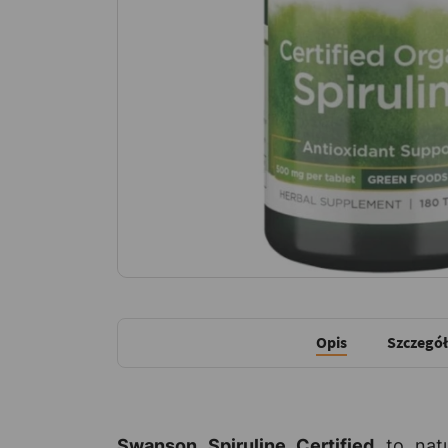
Opis
Szczegół
Swanson Spiruline Certified
to natu