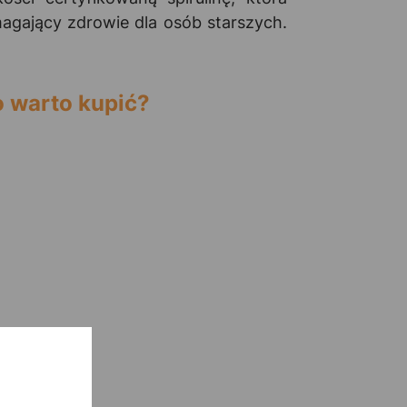
agający zdrowie dla osób starszych.
o warto kupić?