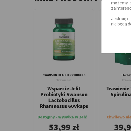
możemy le
zainteres
Jeśli się 
nie będą d
SWANSON HEALTH PRODUCTS
TARG
Trawienie
Trawi
Wsparcie Jelit
Trawienie
Probiotyki Swanson
Spirulin
Lactobacillus
Rhamnosus 60vkaps
Dostępny - Wysyłka w 24h!
Chwilowo ni
53,99 zł
39,9